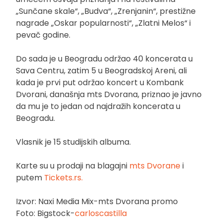
„Sunčane skale“, „Budva“, „Zrenjanin“, prestižne
nagrade „Oskar popularnosti“, „Zlatni Melos“ i
pevač godine.
Do sada je u Beogradu održao 40 koncerata u
Sava Centru, zatim 5 u Beogradskoj Areni, ali
kada je prvi put održao koncert u Kombank
Dvorani, današnja mts Dvorana, priznao je javno
da mu je to jedan od najdražih koncerata u
Beogradu.
Vlasnik je 15 studijskih albuma.
Karte su u prodaji na blagajni
mts Dvorane
i
putem
Tickets.rs.
Izvor: Naxi Media Mix-mts Dvorana promo
Foto: Bigstock-
carloscastilla