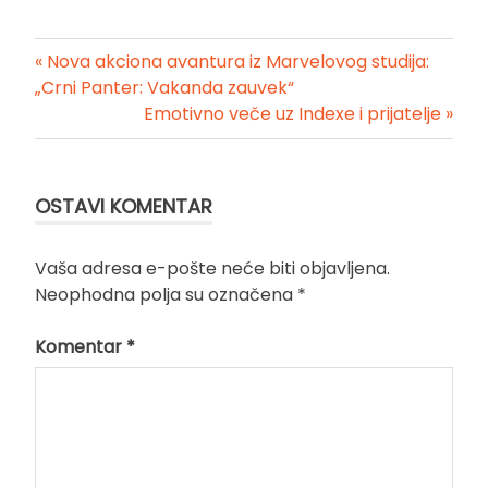
« Nova akciona avantura iz Marvelovog studija:
Kretanje
„Crni Panter: Vakanda zauvek“
Emotivno veče uz Indexe i prijatelje »
članka
OSTAVI KOMENTAR
Vaša adresa e-pošte neće biti objavljena.
Neophodna polja su označena
*
Komentar
*