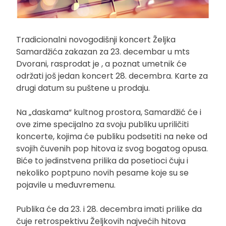
Tradicionalni novogodišnji koncert Željka
Samardžića zakazan za 23. decembar u mts
Dvorani, rasprodat je , a poznat umetnik će
održati još jedan koncert 28. decembra. Karte za
drugi datum su puštene u prodaju.
Na „daskama“ kultnog prostora, Samardžić će i
ove zime specijalno za svoju publiku upriličiti
koncerte, kojima će publiku podsetiti na neke od
svojih čuvenih pop hitova iz svog bogatog opusa.
Biće to jedinstvena prilika da posetioci čuju i
nekoliko poptpuno novih pesame koje su se
pojavile u međuvremenu.
Publika će da 23. i 28. decembra imati prilike da
čuje retrospektivu Željkovih najvećih hitova