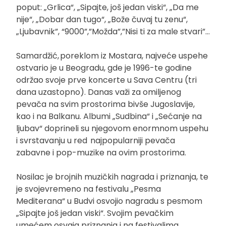
poput: „Grlica“, „Sipajte, još jedan viski“, „Da me
nije“, „Dobar dan tugo“, „Bože čuvaj tu zenu“,
„Ljubavnik”, “9000”,”Možda”,”Nisi ti za male stvari”…
Samardžić, poreklom iz Mostara, najveće uspehe
ostvario je u Beogradu, gde je 1996-te godine
održao svoje prve koncerte u Sava Centru (tri
dana uzastopno). Danas važi za omiljenog
pevača na svim prostorima bivše Jugoslavije,
kao i na Balkanu. Albumi „Sudbina“ i „Sećanje na
ljubav“ doprineli su njegovom enormnom uspehu
i svrstavanju u red najpopularniji pevača
zabavne i pop-muzike na ovim prostorima.
Nosilac je brojnih muzičkih nagrada i priznanja, te
je svojevremeno na festivalu „Pesma
Mediterana“ u Budvi osvojio nagradu s pesmom
„Sipajte još jedan viski“. Svojim pevačkim
umećem osvaja priznanja i na festivalima