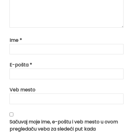
Ime
*
E-pošta
*
Veb mesto
Sačuvaj moje ime, e-poštu i veb mesto u ovom
pregledaču veba za sledeći put kada