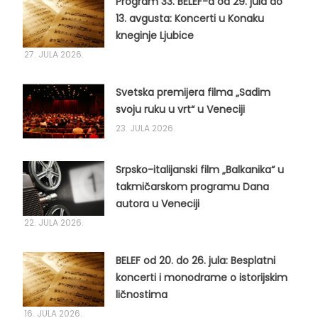
Program 33. BELEF-a od 29. jula do
13. avgusta: Koncerti u Konaku
kneginje Ljubice
27. JULA 2026.
Svetska premijera filma „Sadim
svoju ruku u vrt“ u Veneciji
23. JULA 2026.
Srpsko-italijanski film „Balkanika“ u
takmičarskom programu Dana
autora u Veneciji
22. JULA 2026.
BELEF od 20. do 26. jula: Besplatni
koncerti i monodrame o istorijskim
ličnostima
16. JULA 2026.