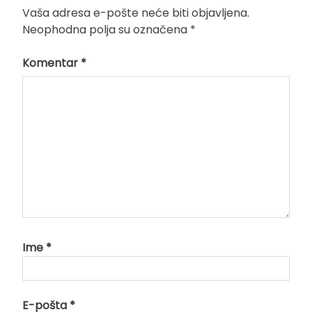
Vaša adresa e-pošte neće biti objavljena.
Neophodna polja su označena
*
Komentar
*
Ime
*
E-pošta
*