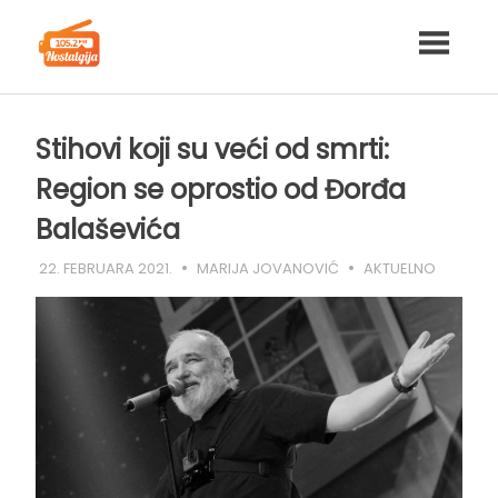
Skip
to
content
Stihovi koji su veći od smrti:
Region se oprostio od Đorđa
Balaševića
22. FEBRUARA 2021.
MARIJA JOVANOVIĆ
AKTUELNO