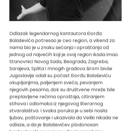
Odlazak legendarnog kantautora Đorđa
Balaševića potresao je ceo region, a vikend za
nama bio je u znaku sećanja i opraštanja od
jednog od najvećih koji je ovaj region ikada imao.
Stanovnici Novog Sada, Beograda, Zagreba,
Sarajeva, Splita i mnogih gradova širom bivše
Jugoslavije odali su počast Đorđu Balaševiću
okupljanjima, paljenjem sveća, pevanjem
njegovih pesama, dok su društvene mreže bile
preplavljene rečima oproštaja, citiranjem
stihova i odlomaka iz njegovog literarnog
stvaralaštva. I svaka poruka je u sebi nosila
ljubav, poštovanje i ukazivala da Veliki nikada ne
odlaze, a da je Balaševićev plodonosan