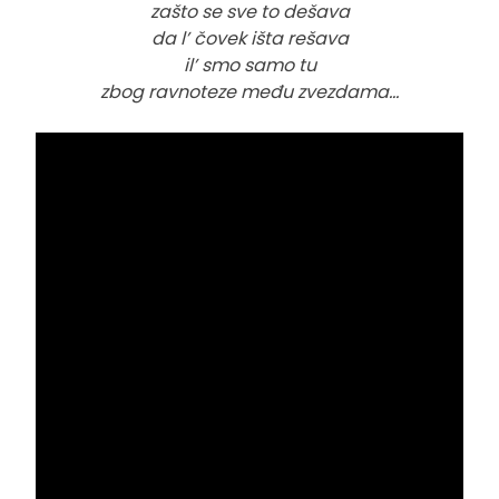
zašto se sve to dešava
da l’ čovek išta rešava
il’ smo samo tu
zbog ravnoteze među zvezdama…