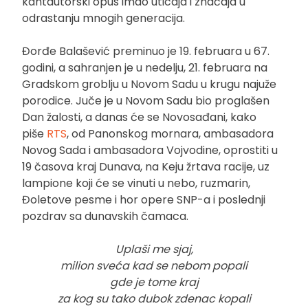
kantautorski opus imao uticaja i značaja u
odrastanju mnogih generacija.
Đorđe Balašević preminuo je 19. februara u 67.
godini, a sahranjen je u nedelju, 21. februara na
Gradskom groblju u Novom Sadu u krugu najuže
porodice. Juče je u Novom Sadu bio proglašen
Dan žalosti, a danas će se Novosađani, kako
piše
RTS
, od Panonskog mornara, ambasadora
Novog Sada i ambasadora Vojvodine, oprostiti u
19 časova kraj Dunava, na Keju žrtava racije, uz
lampione koji će se vinuti u nebo, ruzmarin,
Đoletove pesme i hor opere SNP-a i poslednji
pozdrav sa dunavskih čamaca.
Uplaši me sjaj,
milion sveća kad se nebom popali
gde je tome kraj
za kog su tako dubok zdenac kopali