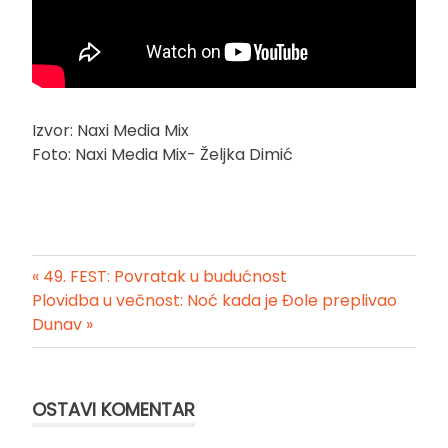
Izvor: Naxi Media Mix
Foto: Naxi Media Mix- Željka Dimić
« 49. FEST: Povratak u budućnost
Kretanje
Plovidba u večnost: Noć kada je Đole preplivao
Dunav »
članka
OSTAVI KOMENTAR