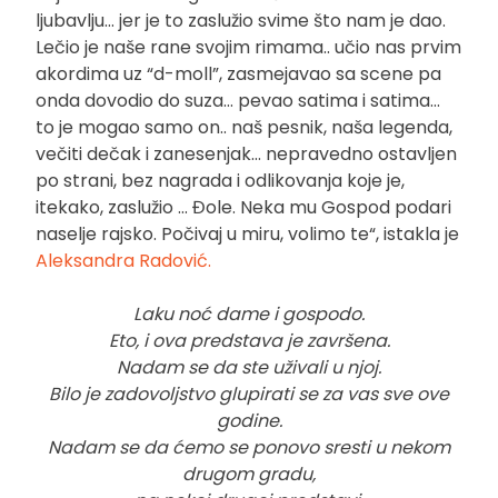
ljubavlju… jer je to zaslužio svime što nam je dao.
Lečio je naše rane svojim rimama.. učio nas prvim
akordima uz “d-moll”, zasmejavao sa scene pa
onda dovodio do suza… pevao satima i satima…
to je mogao samo on.. naš pesnik, naša legenda,
večiti dečak i zanesenjak… nepravedno ostavljen
po strani, bez nagrada i odlikovanja koje je,
itekako, zaslužio … Đole. Neka mu Gospod podari
naselje rajsko. Počivaj u miru, volimo te“, istakla je
Aleksandra Radović.
Laku noć dame i gospodo.
Eto, i ova predstava je završena.
Nadam se da ste uživali u njoj.
Bilo je zadovoljstvo glupirati se za vas sve ove
godine.
Nadam se da ćemo se ponovo sresti u nekom
drugom gradu,