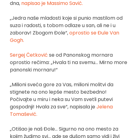
dna,
napisao je Massimo Savić.
„Jedra naše mladosti koje si punio mastilom od
suza i radosti, s tobom odlaze u san, ali ne i u
zaborav! Zbogom Đole“,
oprostio se Đule Van
Gogh.
Sergej Ćetković
se od Panonskog mornara
oprostio rečima: „Hvala ti na svemu… Mirno more
panonski mornaru!“
„Milioni sveća gore za Vas, milioni molitvi da
stignete na ono lepše mesto bezbedno!
Počivajte u miru i neka su Vam svetli putevi
gospodnji! Hvala za sve“, napisala je
Jelena
Tomašević.
„Otišao je naš Đole… Sigurno na ono mesto za
kojim žudimo svi… gde se dušom samo vidi i živi