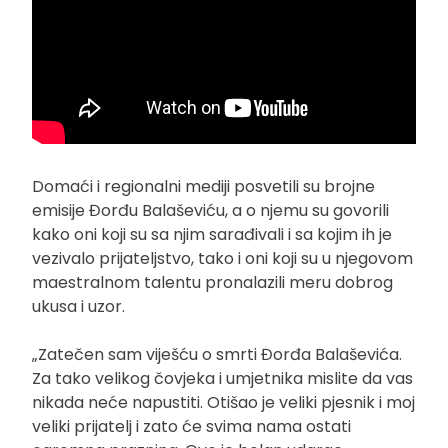
Domaći i regionalni mediji posvetili su brojne
emisije Đorđu Balaševiću, a o njemu su govorili
kako oni koji su sa njim sarađivali i sa kojim ih je
vezivalo prijateljstvo, tako i oni koji su u njegovom
maestralnom talentu pronalazili meru dobrog
ukusa i uzor.
„Zatečen sam viješću o smrti Đorđa Balaševića.
Za tako velikog čovjeka i umjetnika mislite da vas
nikada neće napustiti. Otišao je veliki pjesnik i moj
veliki prijatelj i zato će svima nama ostati