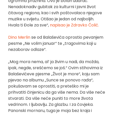
ogromna praznina. Ovo je bolan udarac.
Nenadoknadiv gubitak za kulturni i javni život
čitavog regiona, kao i svih poštovalaca njegove
muzike u svijetu. Otišao je jedan od najboljih.
Hvala ti Đole za sve“,
napisao je Zdravko Čolić.
Dino Merlin
se od Balaševića oprostio pevanjem
pesme „Ne volim januar“ te „tragovima koji u
nezaborav odlaze“.
„Mog mora nema, al’ ja živim u nadi, da možda,
ipak, negde, srešćemo se još.“ Ovim stihovima iz
Balaševićeve pjesme „Život je more“, koju sam
pjevao na albumu „Sunce se ponovo rađa“,
pokušavam se oprostiti, a preteško mi je
prihvatiti činjenicu da ga više nema. Da više neće
stvarati. Da više neće puniti to more života
vedrinom. I ljubavlju. Za glazbu. I za čovjeka.
Panonski mornaru, tuga je moja bez kraja i