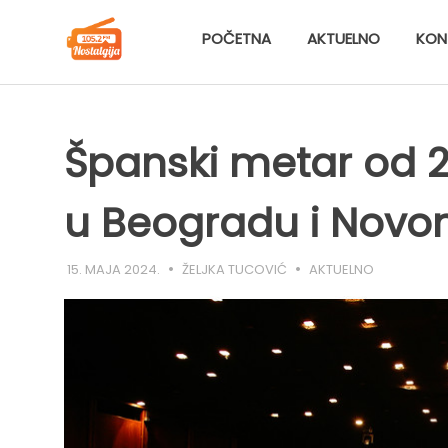
Skip
to
POČETNA
AKTUELNO
KON
content
Španski metar od 2
u Beogradu i Nov
15. MAJA 2024.
ŽELJKA TUCOVIĆ
AKTUELNO