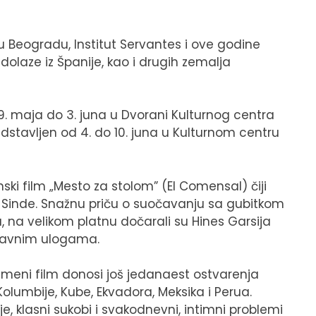
 Beogradu, Institut Servantes i ove godine
e dolaze iz Španije, kao i drugih zemalja
9. maja do 3. juna u Dvorani Kulturnog centra
dstavljen od 4. do 10. juna u Kulturnom centru
nski film „Mesto za stolom” (El Comensal) čiji
s-Sinde. Snažnu priču o suočavanju sa gubitkom
ima, na velikom platnu dočarali su Hines Garsija
 glavnim ulogama.
emeni film donosi još jedanaest ostvarenja
 Kolumbije, Kube, Ekvadora, Meksika i Perua.
, klasni sukobi i svakodnevni, intimni problemi