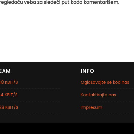
regledaču veba za sledeći put kada komentarišem.
EAM
INFO
8 KBIT/S
Oglašavajte se kod nas
4 KBIT/S
Kontaktirajte nas
28 KBIT/S
Impresum