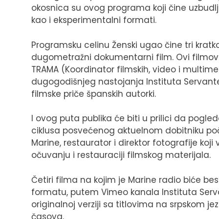
okosnica su ovog programa koji čine uzbudlji
kao i eksperimentalni formati.
Programsku celinu Ženski ugao čine tri krat
dugometražni dokumentarni film. Ovi filmov
TRAMA (Koordinator filmskih, video i multimedi
dugogodišnjeg nastojanja Instituta Servant
filmske priče španskih autorki.
I ovog puta publika će biti u prilici da pogl
ciklusa posvećenog aktuelnom dobitniku po
Marine, restaurator i direktor fotografije ko
očuvanju i restauraciji filmskog materijala.
Četiri filma na kojim je Marine radio biće be
formatu, putem Vimeo kanala Instituta Serv
originalnoj verziji sa titlovima na srpskom je
časova.