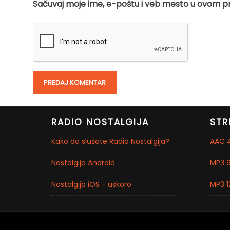
Sačuvaj moje ime, e-poštu i veb mesto u ovom p
RADIO NOSTALGIJA
STR
Kako da slušate Radio Nostalgija?
AAC 4
Nostalgija Android
MP3 6
Nostalgija iOS - uskoro
MP3 1