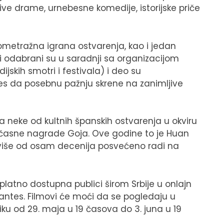
ve drame, urnebesne komedije, istorijske priče
kometražna igrana ostvarenja, kao i jedan
i odabrani su u saradnji sa organizacijom
jskih smotri i festivala) i deo su
es da posebnu pažnju skrene na zanimljive
eda neke od kultnih španskih ostvarenja u okviru
časne nagrade Goja. Ove godine to je Huan
ji više od osam decenija posvećeno radi na
splatno dostupna publici širom Srbije u onlajn
antes. Filmovi će moći da se pogledaju u
ziku od 29. maja u 19 časova do 3. juna u 19