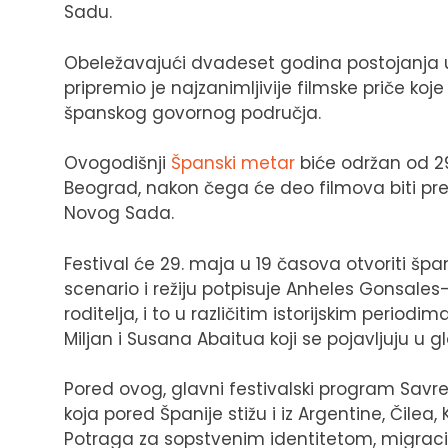
Sadu.
Obeležavajući dvadeset godina postojanja u
pripremio je najzanimljivije filmske priče koj
španskog govornog područja.
Ovogodišnji
Španski metar
biće održan od 2
Beograd, nakon čega će deo filmova biti pre
Novog Sada.
Festival će 29. maja u 19 časova otvoriti špa
scenario i režiju potpisuje Anheles Gonsale
roditelja, i to u različitim istorijskim period
Miljan i Susana Abaitua koji se pojavljuju u
Pored ovog, glavni festivalski program Savr
koja pored Španije stižu i iz Argentine, Čilea,
Potraga za sopstvenim identitetom, migracije