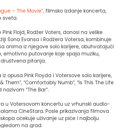
rague – The Movie”,
filmsko izdanje koncerta,
 sveta.
ink Flojd, Rodžer Voters, donosi na velike
režiji Šona Evansa i Rodžera Votersa, kombinuje
sa onima iz njegove solo karijere, obuhvatajući
e, emotivno putovanje koje spaja muziku,
a društvena pitanja.
 opusa Pink Floyda i Votersove solo karijere,
 & Them”, “Comfortably Numb”, “Is This The Life
 nazivom “The Bar”.
živa u Votersovom koncertu uz vrhunski audio-
salama CineStara. Posle prikazivanja filmova
skopa očekuje uživanje uz piće i najbolju
pogledom na grad.