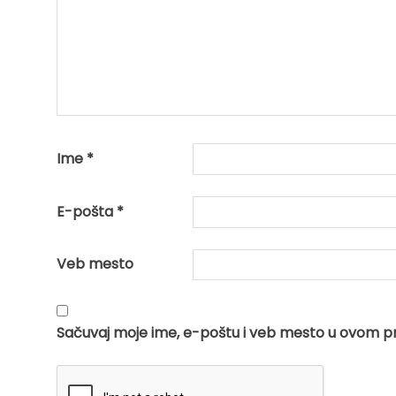
Ime
*
E-pošta
*
Veb mesto
Sačuvaj moje ime, e-poštu i veb mesto u ovom p