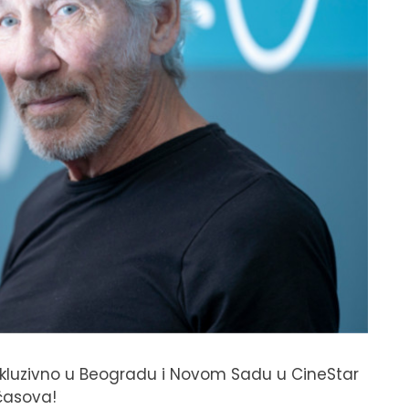
skluzivno u Beogradu i Novom Sadu u CineStar
 časova!