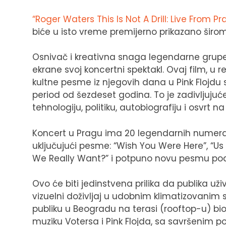
“Roger Waters This Is Not A Drill: Live From P
biće u isto vreme premijerno prikazano širom
Osnivač i kreativna snaga legendarne grupe P
ekrane svoj koncertni spektakl. Ovaj film, u 
kultne pesme iz njegovih dana u Pink Flojdu 
period od šezdeset godina. To je zadivljujuć
tehnologiju, politiku, autobiografiju i osvrt n
Koncert u Pragu ima 20 legendarnih numera iz
uključujući pesme: “Wish You Were Here”, “Us
We Really Want?” i potpuno novu pesmu pod
Ovo će biti jedinstvena prilika da publika u
vizuelni doživljaj u udobnim klimatizovanim 
publiku u Beogradu na terasi (rooftop-u) bio
muziku Votersa i Pink Flojda, sa savršenim 