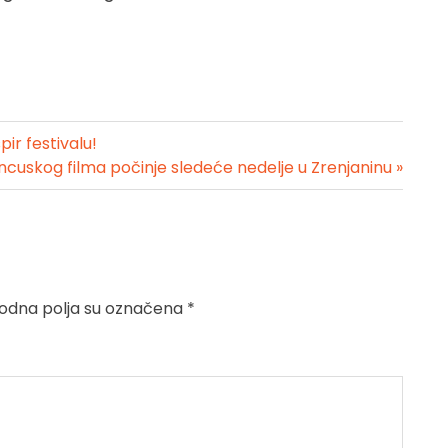
pir festivalu!
ancuskog filma počinje sledeće nedelje u Zrenjaninu »
dna polja su označena
*