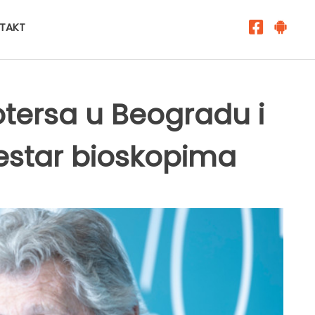
TAKT
tersa u Beogradu i
star bioskopima