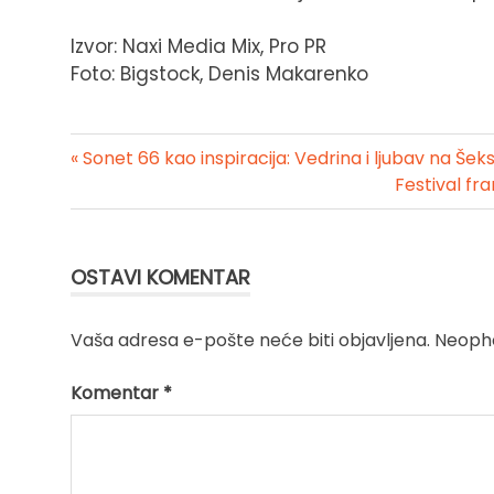
Izvor: Naxi Media Mix, Pro PR
Foto: Bigstock, Denis Makarenko
« Sonet 66 kao inspiracija: Vedrina i ljubav na Šeks
Kretanje
Festival fr
članka
OSTAVI KOMENTAR
Vaša adresa e-pošte neće biti objavljena.
Neopho
Komentar
*