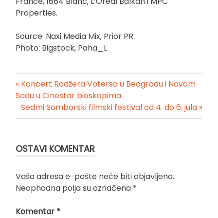
France, 1664 Blanc, L’Oréal Balkan i MPC
Properties.
Source: Naxi Media Mix, Prior PR
Photo: Bigstock, Paha_L
« Koncert Rodžera Votersa u Beogradu i Novom
Kretanje
Sadu u Cinestar bioskopima
Sedmi Somborski filmski festival od 4. do 6. jula »
članka
OSTAVI KOMENTAR
Vaša adresa e-pošte neće biti objavljena.
Neophodna polja su označena
*
Komentar
*