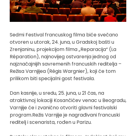
Sedmi Festival francuskog filma biće svečano
otvoren u utorak, 24. juna, u Gradskoj bašti u
Zrenjaninu, projekcijom filma „Reparacija“ (La
Réparation), najnovijeg ostvarenja jednog od
najznačajnijih savremenih francuskih reditelja –
Režisa Varnjijea (Régis Wargnier), koji će tom
prilikom biti specijalni gost festivala.
Dan kasnije, u sredu, 25. juna, u 21 čas, na
atraktivnoj lokaciji Kosančićev venac u Beogradu,
Varnjije će i zvanično otvoriti glavni festivalski
program.Režis Varnjije je nagrađivani francuski
reditelj i scenarista, rođen u Parizu.