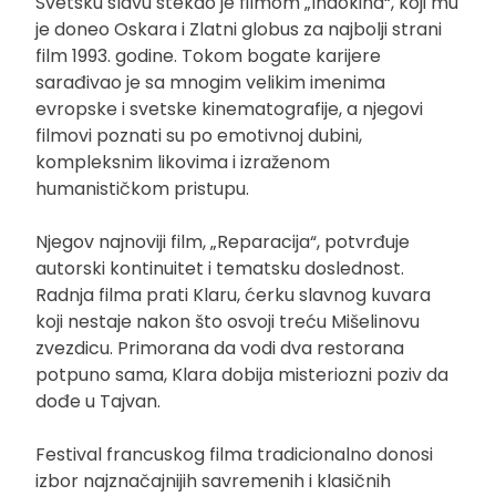
Svetsku slavu stekao je filmom „Indokina“, koji mu
je doneo Oskara i Zlatni globus za najbolji strani
film 1993. godine. Tokom bogate karijere
sarađivao je sa mnogim velikim imenima
evropske i svetske kinematografije, a njegovi
filmovi poznati su po emotivnoj dubini,
kompleksnim likovima i izraženom
humanističkom pristupu.
Njegov najnoviji film, „Reparacija“, potvrđuje
autorski kontinuitet i tematsku doslednost.
Radnja filma prati Klaru, ćerku slavnog kuvara
koji nestaje nakon što osvoji treću Mišelinovu
zvezdicu. Primorana da vodi dva restorana
potpuno sama, Klara dobija misteriozni poziv da
dođe u Tajvan.
Festival francuskog filma tradicionalno donosi
izbor najznačajnijih savremenih i klasičnih