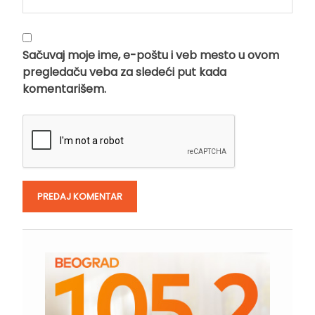
Sačuvaj moje ime, e-poštu i veb mesto u ovom
pregledaču veba za sledeći put kada
komentarišem.