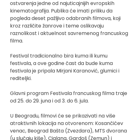
ostvarenja jedne od najuticajnijih evropskih
kinematografija. Publika će imati priliku da
pogleda deset pažljivo odabranih filmova, koji
kroz različite žanrove i teme oslikavaju
raznolikost i aktuelnost savremenog francuskog
filma.
Festival tradicionalno bira kuma ili kumu
festivala, a ove godine čast da bude kuma
festivala je pripala Mirjani Karanović, glumici i
rediteljki.
Glavni program Festivala francuskog filma traje
od 25. do 29. juna i od 3. do 6. jula.
U Beogradu, filmovi će se prikazivati na više
atraktivnih lokacija na otvorenom: Kosančićev
venac, Beograd Bašta (Zvezdara), MTS dvorana
(u slučaju kiše), Ciglana, Gardoš (Zemun) i