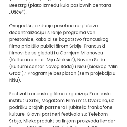
Beeztrg (plato između kula poslovnih centara
„Ušće“).
Ovogodišnje izdanje posebno naglašava
decentralizaciju i širenje programa van
prestonice, kako bi se bogatstvo francuskog
filma približilo publici širom Srbije. Francuski
filmovi će se gledati i u Gornjem Milanovcu
(Kulturni centar ‘Mija Aleksić’), Novom Sadu
(Kulturni centar Novog Sada) i Nišu (bioskop ‘Vilin
Grad’).“ Program je besplatan (sem projekcija u
Nišu).
Festival francuskog filma organizuju Francuski
institut u Srbiji, MegaCom Film i mts Dvorana, uz
podršku brojnih partnera i ljubitelja frankofone
kulture. Glavni partneri festivala su: Telekom
Srbija, Mlekoprodukt sa linijom proizvoda Ile-de-