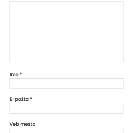
Ime
*
E-pošta
*
Veb mesto