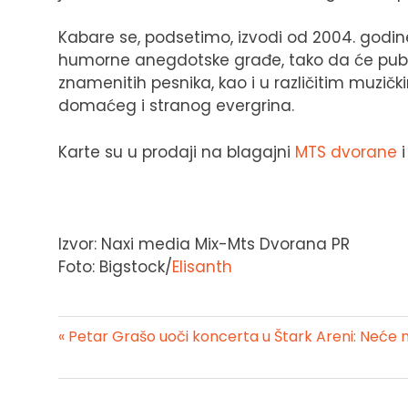
Kabare se, podsetimo, izvodi od 2004. godine.
humorne anegdotske građe, tako da će publ
znamenitih pesnika, kao i u različitim muzič
domaćeg i stranog evergrina.
Karte su u prodaji na blagajni
MTS dvorane
i
Izvor: Naxi media Mix-Mts Dvorana PR
Foto: Bigstock/
Elisanth
« Petar Grašo uoči koncerta u Štark Areni: Neće 
Kretanje
članka