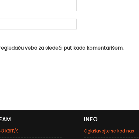
regledaču veba za sledeći put kada komentarišem.
EAM
INFO
8 KBIT/S
Oglašavajte se kod nas