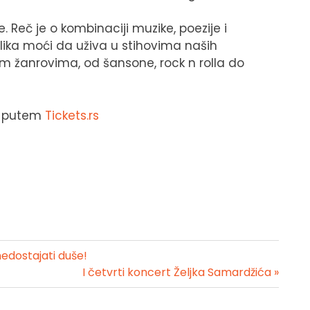
 Reč je o kombinaciji muzike, poezije i
ika moći da uživa u stihovima naših
kim žanrovima, od šansone, rock n rolla do
 putem
Tickets.rs
nedostajati duše!
I četvrti koncert Željka Samardžića »