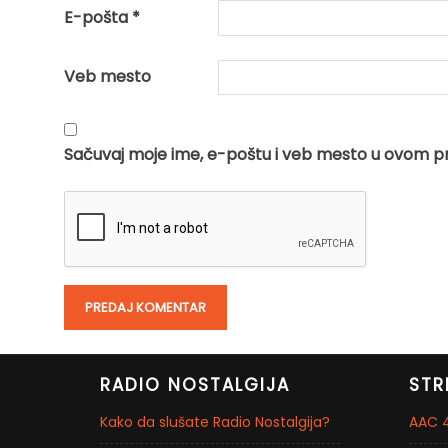
E-pošta
*
Veb mesto
Sačuvaj moje ime, e-poštu i veb mesto u ovom p
RADIO NOSTALGIJA
STR
Kako da slušate Radio Nostalgija?
AAC 4