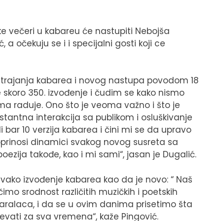
e večeri u kabareu će nastupiti Nebojša
, a očekuju se i i specijalni gosti koji ce
og trajanja kabarea i novog nastupa povodom 18
e skoro 350. izvođenje i čudim se kako nismo
oma raduje. Ono što je veoma važno i što je
stantna interakcija sa publikom i osluškivanje
 bar 10 verzija kabarea i čini mi se da upravo
prinosi dinamici svakog novog susreta sa
ezija takođe, kao i mi sami“, jasan je Dugalić.
 svako izvođenje kabarea kao da je novo: “ Naš
mo srodnost različitih muzičkih i poetskih
tvaralaca, i da se u ovim danima prisetimo šta
pevati za sva vremena“, kaže Pingović.