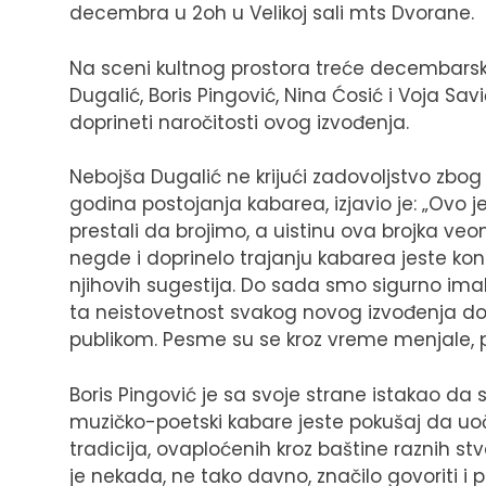
decembra u 2oh u Velikoj sali mts Dvorane.
Na sceni kultnog prostora treće decembarsk
Dugalić, Boris Pingović, Nina Ćosić i Voja Savić
doprineti naročitosti ovog izvođenja.
Nebojša Dugalić ne krijući zadovoljstvo zb
godina postojanja kabarea, izjavio je: „Ovo j
prestali da brojimo, a uistinu ova brojka ve
negde i doprinelo trajanju kabarea jeste kon
njihovih sugestija. Do sada smo sigurno imali
ta neistovetnost svakog novog izvođenja do
publikom. Pesme su se kroz vreme menjale, po
Boris Pingović je sa svoje strane istakao da
muzičko-poetski kabare jeste pokušaj da uoči
tradicija, ovaploćenih kroz baštine raznih s
je nekada, ne tako davno, značilo govoriti i 