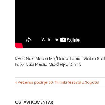
Izvor: Naxi Media Mix/Dado Topić i Vlatko S
Foto: Naxi Media Mix-Željka Dimić
« Večeras počinje 50. Filmski festival u Sopotu!
Kretanje
članka
OSTAVI KOMENTAR