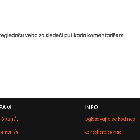
regledaču veba za sledeći put kada komentarišem.
EAM
INFO
8 KBIT/S
Oglašavajte se kod nas
4 KBIT/S
Kontaktirajte nas