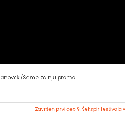
tefanovski/Samo za nju promo
Završen prvi deo 9. Šekspir festivala »