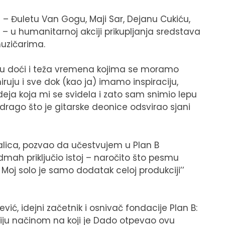
da – Đuletu Van Gogu, Maji Sar, Dejanu Cukiću,
 – u humanitarnoj akciji prikupljanja sredstava
muzičarima.
gu doći i teža vremena kojima se moramo
ruju i sve dok (kao ja) imamo inspiraciju,
eja koja mi se svidela i zato sam snimio lepu
rago što je gitarske deonice odsvirao sjani
ralica, pozvao da učestvujem u Plan B
mah priključio istoj – naročito što pesmu
 Moj solo je samo dodatak celoj produkciji’’
ić, idejni začetnik i osnivač fondacije Plan B:
kciju načinom na koji je Dado otpevao ovu