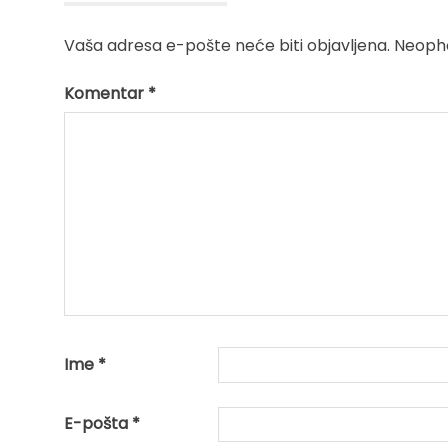
Vaša adresa e-pošte neće biti objavljena.
Neopho
Komentar
*
Ime
*
E-pošta
*