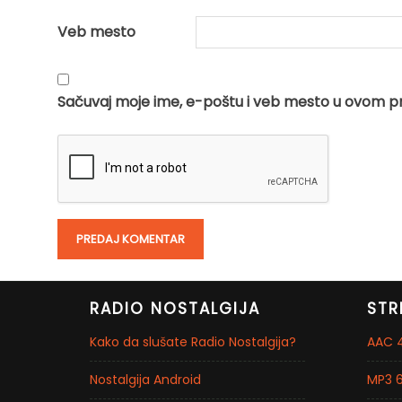
Veb mesto
Sačuvaj moje ime, e-poštu i veb mesto u ovom p
RADIO NOSTALGIJA
STR
Kako da slušate Radio Nostalgija?
AAC 4
Nostalgija Android
MP3 6