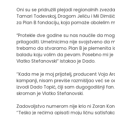
Oni su se pridružili plejadi regionalnih zvez
Tamari Todevskoj, Dragom Jeliću i Mii Dimšić
za Plan B fondaciju, koja pomaže obolelim 
“Protekle dve godine su nas naučile da mo
prilagoditi. Umetnicima nije svojstveno da mi
trebamo da stvaramo. Plan B je plemenita id
baladu koju volim da pevam. Posebno mi je d
Vlatko Stefanovski“ istakao je Dado.
‘’Kada me je moj prijatelj, producent Voja A
kampanji, nisam previše razmišljao već se od
izvodi Dado Topić, čiji sam dugogodišnji fan.
skroman je Vlatko Stefanovski.
Zadovoljstvo numerom nije krio ni Zoran Konev
‘’Teško je rečima opisati moju ličnu satisfa