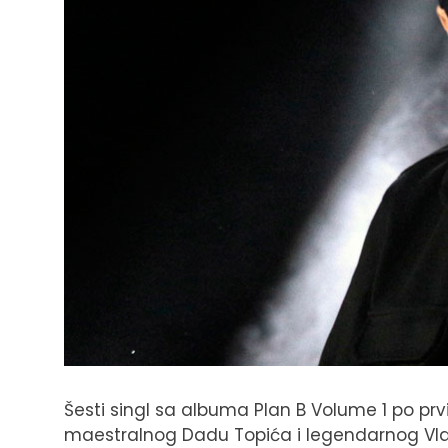
Šesti singl sa albuma Plan B Volume 1 po prv
maestralnog Dadu Topića i legendarnog Vla