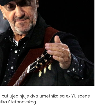
i put ujedinjuje dva umetnika sa ex YU scene –
tka Stefanovskog.