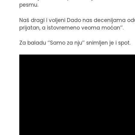
pesmu.
Naš dragi i voljeni Dado nas decenijama odu
prijatan, a istovremeno veoma moćan’’.
Za baladu ‘’Samo za nju’’ snimljen je i spot.