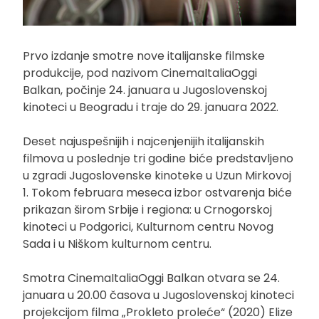
Prvo izdanje smotre nove italijanske filmske
produkcije, pod nazivom CinemaItaliaOggi
Balkan, počinje 24. januara u Jugoslovenskoj
kinoteci u Beogradu i traje do 29. januara 2022.
Deset najuspešnijih i najcenjenijih italijanskih
filmova u poslednje tri godine biće predstavljeno
u zgradi Jugoslovenske kinoteke u Uzun Mirkovoj
1. Tokom februara meseca izbor ostvarenja biće
prikazan širom Srbije i regiona: u Crnogorskoj
kinoteci u Podgorici, Kulturnom centru Novog
Sada i u Niškom kulturnom centru.
Smotra CinemaItaliaOggi Balkan otvara se 24.
januara u 20.00 časova u Jugoslovenskoj kinoteci
projekcijom filma „Prokleto proleće“ (2020) Elize