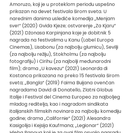
Amoruzo, koji je u proteklom periodu uspešno
prikazan na devet festivala širom sveta. U
narednim danima uslediće komedija „Menjam
sve!“ (2020) Gvida Kjeze; ostvarenje „Za Kjaru“
(2021) Džonasa Karpinjana koje je dobitnik 5
nagrada na festivalima u Kanu (Label Europa
Cinemas), Lisabonu (za najbolju glumicu), Sevilji
(za najbolju režiju), Stokholmu (za najbolju
fotografiju) i Cirihu (za najbolji međunarodni
film); drama „U kavezu“ (2021) Leonarda di
Kostanca prikazana na preko 15 festivala širom
sveta; „Bangla“ (2019) Faima Buijana ovenčan
nagradama David di Donatello, Zlatni Globus
Italije i Festival del Cinema Europeo za najboljeg
mladog reditelja, kao i nagradom sindikata
italijanskih filmskih novinara za najbolju komediju
godine; drama „Californie“ (2021) Alesandra
Kasigolija i Kejsija Kaufmana; „Legionar“ (2021)
Hleba Papoua koji je za ovaj film osvojio nagradu