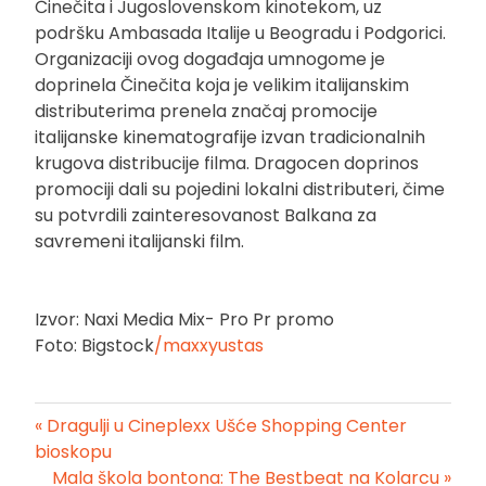
Činečita i Jugoslovenskom kinotekom, uz
podršku Ambasada Italije u Beogradu i Podgorici.
Organizaciji ovog događaja umnogome je
doprinela Činečita koja je velikim italijanskim
distributerima prenela značaj promocije
italijanske kinematografije izvan tradicionalnih
krugova distribucije filma. Dragocen doprinos
promociji dali su pojedini lokalni distributeri, čime
su potvrdili zainteresovanost Balkana za
savremeni italijanski film.
Izvor: Naxi Media Mix- Pro Pr promo
Foto: Bigstock
/maxxyustas
« Dragulji u Cineplexx Ušće Shopping Center
Kretanje
bioskopu
Mala škola bontona: The Bestbeat na Kolarcu »