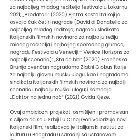
za najboljeg mladog reditelja festivala u Lokarnu
2021; „Predatori“ (2020) Pjetra Kastelita koji je
osvojio čak četiri nagrade (David di Donatello za
najboljeg mladog reditelja, nagradu sindikata
italijanskih filmskih novinara za najbolju režiju
mladog reditelja i najboljeg sporednog glumca,
nagradu Festivala u Veneciji – Venice Horizons za
najbolji scenario); „Šta će biti“ (2020) Frančeska
Brunija ovenčan nagradama Zlatni Globus Italije
za najbolju glavnu mušku ulogu, kao i nagradama
sindikata italijanskih filmskih novinara za najbolji
scenario i najbolju mušku ulogu; i komedija
„Doktor na jednu noć“ (2021) Gvida Kjeze.
Ovaj ambiciozni projekat, osmišljen i promovisan
s ciljem da se u Srbiji i u Crnoj Gori valorizuje novi
italijanski film, realizovao je Italijanski institut za
kulturu u Beogradu u saradnji sa ustanovom