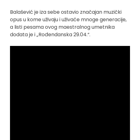
Balašević je iza sebe ostavio značajan muzički
opus u kome uživaju i uživaće mnoge generacije,
a listi pesama ovog maestralnog umetnika
dodata je i „Rođendanska 29.04.“.