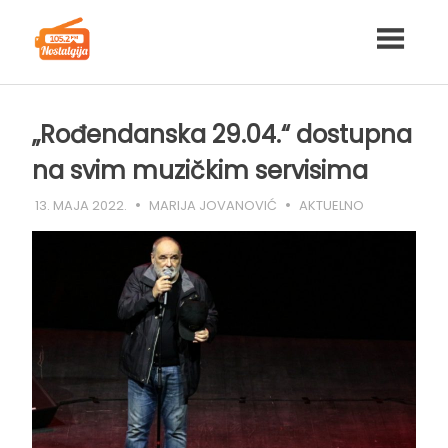
Skip
to
content
„Rođendanska 29.04.“ dostupna
na svim muzičkim servisima
13. MAJA 2022.
MARIJA JOVANOVIĆ
AKTUELNO