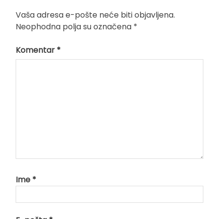
Vaša adresa e-pošte neće biti objavljena.
Neophodna polja su označena
*
Komentar
*
Ime
*