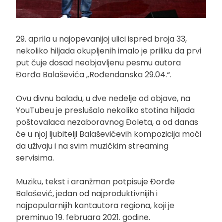
29. aprila u najopevanijoj ulici ispred broja 33,
nekoliko hiljada okupljenih imalo je priliku da prvi
put čuje dosad neobjavljenu pesmu autora
Đorđa Balaševića „Rođendanska 29.04.“.
Ovu divnu baladu, u dve nedelje od objave, na
YouTubeu je preslušalo nekoliko stotina hiljada
poštovalaca nezaboravnog Đoleta, a od danas
će u njoj ljubitelji Balaševićevih kompozicija moći
da uživaju i na svim muzičkim streaming
servisima.
Muziku, tekst i aranžman potpisuje Đorđe
Balašević, jedan od najproduktivnijih i
najpopularnijih kantautora regiona, koji je
preminuo 19. februara 2021. godine.