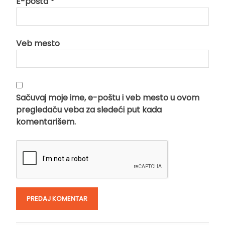
E-pošta
*
Veb mesto
Sačuvaj moje ime, e-poštu i veb mesto u ovom
pregledaču veba za sledeći put kada
komentarišem.