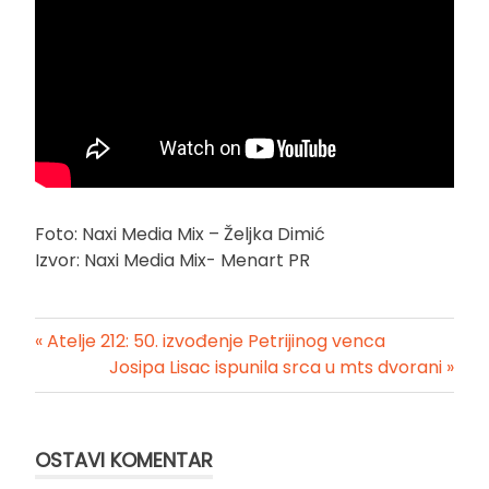
Foto: Naxi Media Mix – Željka Dimić
Izvor: Naxi Media Mix- Menart PR
« Atelje 212: 50. izvođenje Petrijinog venca
Kretanje
Josipa Lisac ispunila srca u mts dvorani »
članka
OSTAVI KOMENTAR