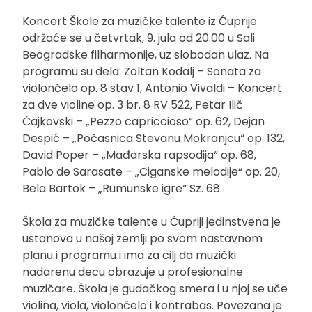
Koncert Škole za muzičke talente iz Ćuprije
održaće se u četvrtak, 9. jula od 20.00 u Sali
Beogradske filharmonije, uz slobodan ulaz. Na
programu su dela: Zoltan Kodalj – Sonata za
violončelo op. 8 stav 1, Antonio Vivaldi – Koncert
za dve violine op. 3 br. 8 RV 522, Petar Ilič
Čajkovski – „Pezzo capriccioso“ op. 62, Dejan
Despić – „Počasnica Stevanu Mokranjcu“ op. 132,
David Poper – „Mađarska rapsodija“ op. 68,
Pablo de Sarasate – „Ciganske melodije“ op. 20,
Bela Bartok – „Rumunske igre“ Sz. 68.
Škola za muzičke talente u Ćupriji jedinstvena je
ustanova u našoj zemlji po svom nastavnom
planu i programu i ima za cilj da muzički
nadarenu decu obrazuje u profesionalne
muzičare. Škola je gudačkog smera i u njoj se uče
violina, viola, violončelo i kontrabas. Povezana je