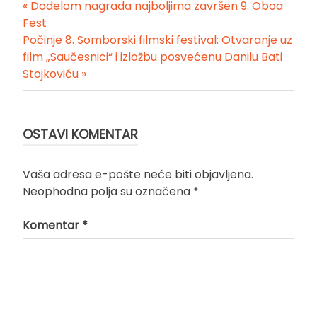
« Dodelom nagrada najboljima završen 9. Oboa
Kretanje
Fest
Počinje 8. Somborski filmski festival: Otvaranje uz
članka
film „Saučesnici“ i izložbu posvećenu Danilu Bati
Stojkoviću »
OSTAVI KOMENTAR
Vaša adresa e-pošte neće biti objavljena.
Neophodna polja su označena
*
Komentar
*