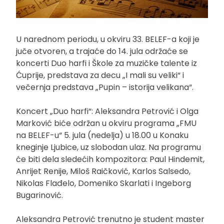
U narednom periodu, u okviru 33. BELEF-a koji je
juče otvoren, a trajaće do 14. jula održaće se
koncerti Duo harfi i Škole za muzičke talente iz
Ćuprije, predstava za decu „I mali su veliki“ i
večernja predstava „Pupin – istorija velikana“.
Koncert „Duo harfi“: Aleksandra Petrović i Olga
Marković biće održan u okviru programa „FMU
na BELEF-u“ 5. jula (nedelja) u 18.00 u Konaku
kneginje Ljubice, uz slobodan ulaz. Na programu
će biti dela sledećih kompozitora: Paul Hindemit,
Anrijet Renije, Miloš Raičković, Karlos Salsedo,
Nikolas Flađelo, Domeniko Skarlati i Ingeborg
Bugarinović.
Aleksandra Petrović trenutno je student master