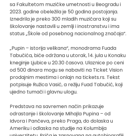
sa Fakultetom muzičke umetnosti u Beogradu i
2023. godine obeležila je 50 godina postojanja.
Iznedrila je preko 300 mladih muzičara koji su
školovanje nastavili u zemlji i inostranstvu i ima
status „Škole od posebnog nacionalnog značaja“.
„Pupin – istorija velikana“, monodrama Fuada
Tabučića, biće održana u utorak, 14. jula u Konaku
kneginje Ljubice u 20.30 časova. Ulaznice po ceni
od 500 dinara mogu se nabaviti na Ticket Vision
prodajnim mestima i onlajn na tickets.rs. Tekst
potpisuje Ružica Vasić, a režiju Fuad Tabučić, koji
ujedno tumači i glavnu ulogu.
Predstava na savremen način prikazuje
odrastanje i školovanje Mihajla Pupina – od
Idvora i Pančeva, preko Praga, do dolaska u
Ameriku i odlaska na studije na Kolumbija
univerzitetu. Priča je zasnovana na autobiografiji