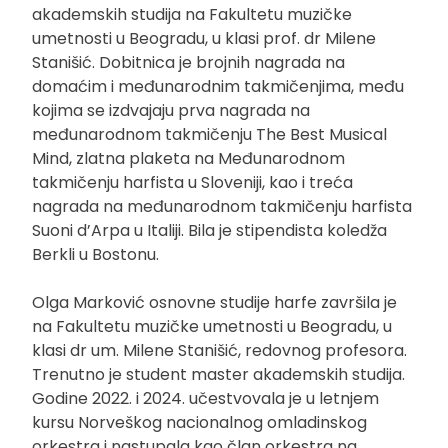
akademskih studija na Fakultetu muzičke
umetnosti u Beogradu, u klasi prof. dr Milene
Stanišić. Dobitnica je brojnih nagrada na
domaćim i međunarodnim takmičenjima, među
kojima se izdvajaju prva nagrada na
međunarodnom takmičenju The Best Musical
Mind, zlatna plaketa na Međunarodnom
takmičenju harfista u Sloveniji, kao i treća
nagrada na međunarodnom takmičenju harfista
Suoni d’Arpa u Italiji. Bila je stipendista koledža
Berkli u Bostonu.
Olga Marković osnovne studije harfe završila je
na Fakultetu muzičke umetnosti u Beogradu, u
klasi dr um. Milene Stanišić, redovnog profesora.
Trenutno je student master akademskih studija.
Godine 2022. i 2024. učestvovala je u letnjem
kursu Norveškog nacionalnog omladinskog
orkestra i nastupala kao član orkestra na