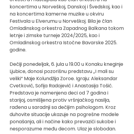
koncertima u Norveškoj, Danskoj i Švedskoj, kao i
na koncertima kamerne muzike u okviru
Festivala u Elverumu u Norveškoj. Bila je član
Omladinskog orkestra Zapadnog Balkana tokom
letnje i zimske turneje 2024/2025, kao i
Omladinskog orkestra Istočne Bavarske 2025.
godine.
Dečiji ponedeljak, 6. jula u 19.00 u Konaku kneginje
Ljubice, donosi pozorišnu predstavu „I mali su
veliki“ Maje Kolundžija Zoroe. Igraju: Aleksandar
Cvetković, Sofija Radojević i Anastasija Tošić.
Predstava je namenjena deci od 7 godina i
starijoj, osmišljena protiv vršnjačkog nasilja,
rađena u saradnji sa dečijim psihologom. Kroz
duhovite situacije ukazuje na pogrešne modele
ponašanja, ali i načine kako prevazići sukobe i
nesporazume među decom. Ulaz je slobodan.