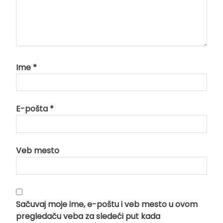
Ime
*
E-pošta
*
Veb mesto
Sačuvaj moje ime, e-poštu i veb mesto u ovom
pregledaču veba za sledeći put kada