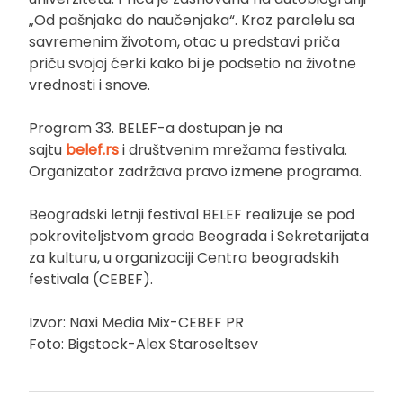
„Od pašnjaka do naučenjaka“. Kroz paralelu sa
savremenim životom, otac u predstavi priča
priču svojoj ćerki kako bi je podsetio na životne
vrednosti i snove.
Program 33. BELEF-a dostupan je na
sajtu
belef.rs
i društvenim mrežama festivala.
Organizator zadržava pravo izmene programa.
Beogradski letnji festival BELEF realizuje se pod
pokroviteljstvom grada Beograda i Sekretarijata
za kulturu, u organizaciji Centra beogradskih
festivala (CEBEF).
Izvor: Naxi Media Mix-CEBEF PR
Foto: Bigstock-Alex Staroseltsev