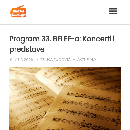
Skip
to
content
Program 33. BELEF-a: Koncerti i
predstave
6. JULA 2026.
ŽELJKA TUCOVIĆ
AKTUELNO