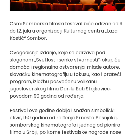
Osmi Somborski filmski festival biće održan od 9.
do 12. jula u organizaciji Kulturnog centra „Laza
Kostić“ Sombor.
Ovogodišnje izdanje, koje se održava pod
sloganom „Svetlost i senke stvarnosti“, okupiće
domaća i regionalna ostvarenja, mlade autore,
slovačku kinematografiju u fokusu, kao i prateći
program, izložbu posvećenu velikanu
jugoslovenskog filma Danilu Bati Stojkoviću,
povodom 90 godina od rođenja.
Festival ove godine dobija i snažan simbolički
okvir, 150 godina od rođenja Ernesta Bošnjaka,
somborskog kinematografa i jednog od pionira
filma u Srbiji, po kome festivalske nagrade nose