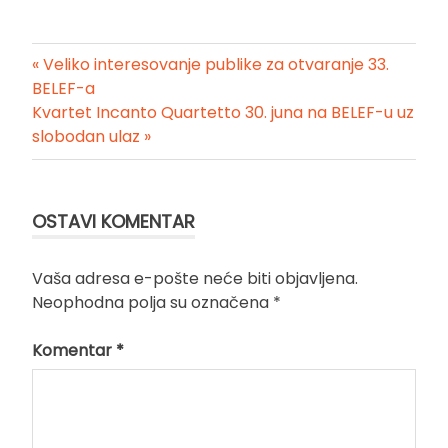
« Veliko interesovanje publike za otvaranje 33.
Kretanje
BELEF-a
Kvartet Incanto Quartetto 30. juna na BELEF-u uz
članka
slobodan ulaz »
OSTAVI KOMENTAR
Vaša adresa e-pošte neće biti objavljena.
Neophodna polja su označena
*
Komentar
*