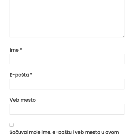
Ime
*
E-pošta
*
Veb mesto
Sačuvaj moje ime, e-poštu i veb mesto u ovom