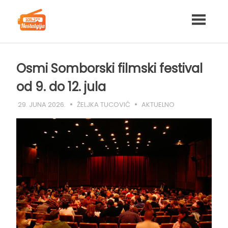
Skip
to
content
Osmi Somborski filmski festival
od 9. do 12. jula
29. JUNA 2026.
ŽELJKA TUCOVIĆ
AKTUELNO