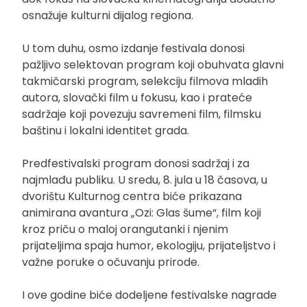
osnažuje kulturni dijalog regiona.
U tom duhu, osmo izdanje festivala donosi
pažljivo selektovan program koji obuhvata glavni
takmičarski program, selekciju filmova mladih
autora, slovački film u fokusu, kao i prateće
sadržaje koji povezuju savremeni film, filmsku
baštinu i lokalni identitet grada.
Predfestivalski program donosi sadržaj i za
najmlađu publiku. U sredu, 8. jula u 18 časova, u
dvorištu Kulturnog centra biće prikazana
animirana avantura „Ozi: Glas šume“, film koji
kroz priču o maloj orangutanki i njenim
prijateljima spaja humor, ekologiju, prijateljstvo i
važne poruke o očuvanju prirode.
I ove godine biće dodeljene festivalske nagrade