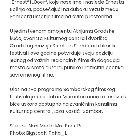
„Ernest“ i „Boer“, koje nose ime i nasleđe Ernesta
Bošnjaka, podsećajući na duboku vezu između
Sombora i istorije filma na ovim prostorima.
U jedinstvenom ambijentu Atrijuma Gradske
kuće, dvorišta Kulturnog centra i dvorišta
Gradskog muzeja Sombor, Somborski filmski
festival i ove godine potvrđuje svoju poziciju
jednog od važnih regionalnih filmskih događaja –
mesta susreta autora, publike i različitih poetika
savremenog filma.
Ulaz na sve programe Somborskog filmskog
festivala je besplatan. Više informacija o festivalu
biće uskoro dostupno na zvaničnim kanalima
Kulturnog centra „Laza Kostić“ Sombor.
Source: Naxi Media Mix, Prior Pr
Photo: Bigstock, Paha_L