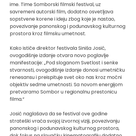
ime. Time Somborski filmski festival, uz
savremeni autorski film, dodatno osvetljava
sopstvene korene i ideju zbog koje je nastao,
povezivanje panonskog i podunavskog kulturnog
prostora kroz filmsku umetnost.
Kako ističe direktor festivala Siniša Josić,
ovogodišnje izdanje otvara novo poglavlje
manifestacije: „Pod sloganom Svetlost i senke
stvarnosti, ovogodišnje izdanje donosi umetničku
renesansu i preispituje svet oko nas kroz moćni
objektiv sedme umetnosti. Sa novom energijom
pretvaramo Sombor u regionalnu prestonicu
filma.“
Josić naglašava da se festival ove godine
strateški vraća svojoj izvornoj viziji, povezivanju
panonskog i podunavskog kulturnog prostora,
dok fokus na slovačku kinematografiju dodatno