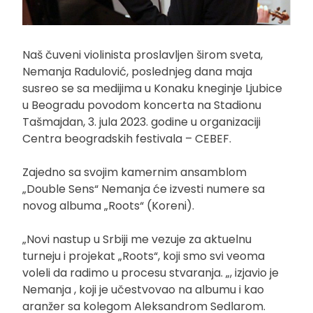
Naš čuveni violinista proslavljen širom sveta,
Nemanja Radulović, poslednjeg dana maja
susreo se sa medijima u Konaku kneginje Ljubice
u Beogradu povodom koncerta na Stadionu
Tašmajdan, 3. jula 2023. godine u organizaciji
Centra beogradskih festivala – CEBEF.
Zajedno sa svojim kamernim ansamblom
„Double Sens“ Nemanja će izvesti numere sa
novog albuma „Roots“ (Koreni).
„Novi nastup u Srbiji me vezuje za aktuelnu
turneju i projekat „Roots“, koji smo svi veoma
voleli da radimo u procesu stvaranja. „, izjavio je
Nemanja , koji je učestvovao na albumu i kao
aranžer sa kolegom Aleksandrom Sedlarom.