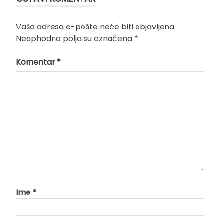
Vaša adresa e-pošte neće biti objavljena.
Neophodna polja su označena
*
Komentar
*
Ime
*