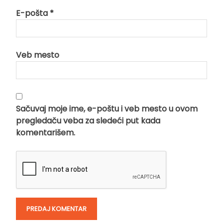
E-pošta
*
Veb mesto
Sačuvaj moje ime, e-poštu i veb mesto u ovom
pregledaču veba za sledeći put kada
komentarišem.