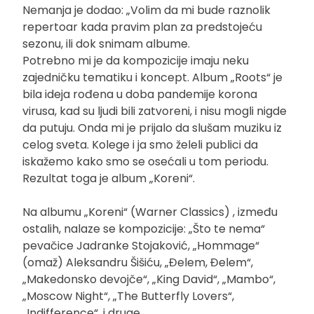
Nemanja je dodao: „Volim da mi bude raznolik
repertoar kada pravim plan za predstojeću
sezonu, ili dok snimam albume.
Potrebno mi je da kompozicije imaju neku
zajedničku tematiku i koncept. Album „Roots“ je
bila ideja rođena u doba pandemije korona
virusa, kad su ljudi bili zatvoreni, i nisu mogli nigde
da putuju. Onda mi je prijalo da slušam muziku iz
celog sveta. Kolege i ja smo želeli publici da
iskažemo kako smo se osećali u tom periodu.
Rezultat toga je album „Koreni“.
Na albumu „Koreni“ (Warner Classics) , između
ostalih, nalaze se kompozicije: „Što te nema“
pevačice Jadranke Stojaković, „Hommage“
(omaž) Aleksandru Šišiću, „Đelem, Đelem“,
„Makedonsko devojče“, „King David“, „Mambo“,
„Moscow Night“, „The Butterfly Lovers“,
„Indifference“, i druge.