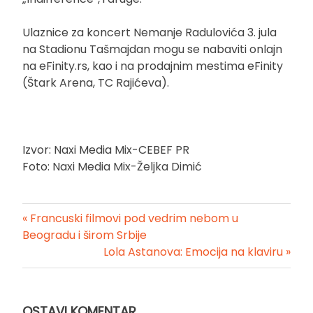
Ulaznice za koncert Nemanje Radulovića 3. jula
na Stadionu Tašmajdan mogu se nabaviti onlajn
na eFinity.rs, kao i na prodajnim mestima eFinity
(Štark Arena, TC Rajićeva).
Izvor: Naxi Media Mix-CEBEF PR
Foto: Naxi Media Mix-Željka Dimić
« Francuski filmovi pod vedrim nebom u
Kretanje
Beogradu i širom Srbije
Lola Astanova: Emocija na klaviru »
članka
OSTAVI KOMENTAR