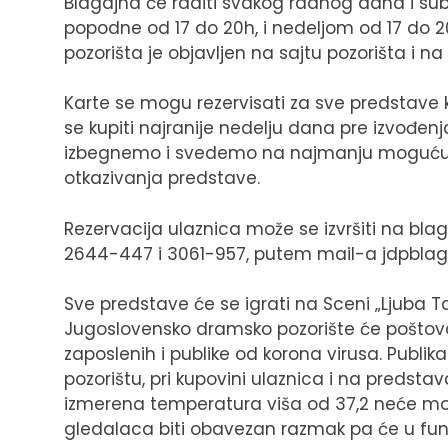
Blagajna će raditi svakog radnog dana i su
popodne od 17 do 20h, i nedeljom od 17 do
pozorišta je objavljen na sajtu pozorišta i 
Karte se mogu rezervisati za sve predstav
se kupiti najranije nedelju dana pre izvođen
izbegnemo i svedemo na najmanju moguću 
otkazivanja predstave.
Rezervacija ulaznica može se izvršiti na bla
2644-447 i 3061-957, putem mail-a
jdpblag
Sve predstave će se igrati na Sceni „Ljuba 
Jugoslovensko dramsko pozorište će poštovat
zaposlenih i publike od korona virusa. Publik
pozorištu, pri kupovini ulaznica i na predst
izmerena temperatura viša od 37,2 neće moć
gledalaca biti obavezan razmak pa će u funkci