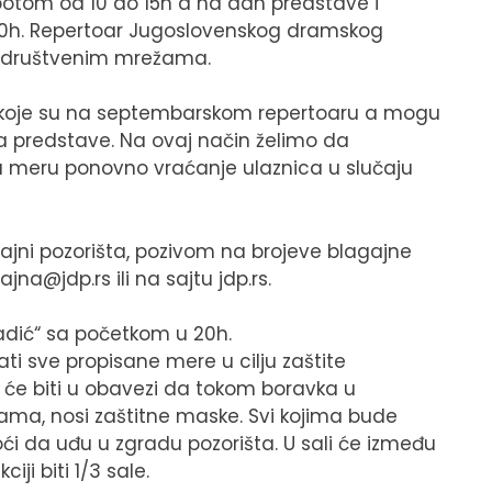
botom od 10 do 15h a na dan predstave i
 20h. Repertoar Jugoslovenskog dramskog
na društvenim mrežama.
e koje su na septembarskom repertoaru a mogu
ja predstave. Na ovaj način želimo da
meru ponovno vraćanje ulaznica u slučaju
gajni pozorišta, pozivom na brojeve blagajne
ajna@jdp.rs
ili na sajtu jdp.rs.
Tadić“ sa početkom u 20h.
i sve propisane mere u cilju zaštite
a će biti u obavezi da tokom boravka u
avama, nosi zaštitne maske. Svi kojima bude
i da uđu u zgradu pozorišta. U sali će između
ji biti 1/3 sale.