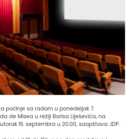
a počinje sa radom u ponedeljak 7.
 de Misea u režiji Borisa Liješevića, na
 utorak 15. septembra u 20.00, saopštava JDP.