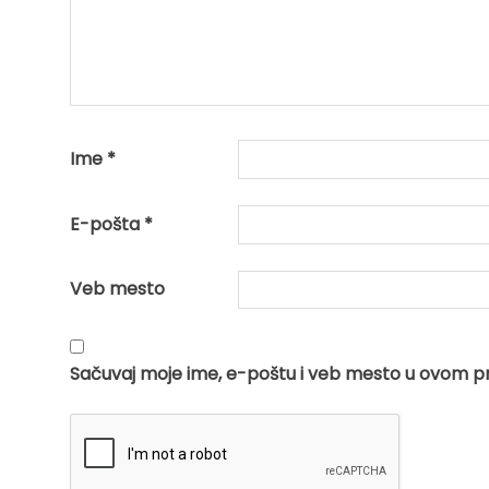
Ime
*
E-pošta
*
Veb mesto
Sačuvaj moje ime, e-poštu i veb mesto u ovom p