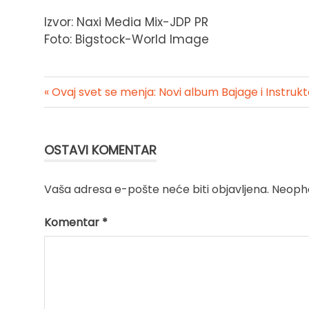
Izvor: Naxi Media Mix-JDP PR
Foto: Bigstock-World Image
« Ovaj svet se menja: Novi album Bajage i Instruk
Kretanje
članka
OSTAVI KOMENTAR
Vaša adresa e-pošte neće biti objavljena.
Neopho
Komentar
*