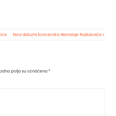
tora
Novi datumi koncerata Nemanje Radulovića »
dna polja su označena
*