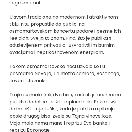
segmentima!
U svom tradicionalno modernom i atraktivnom
stilu, nisu propustile da publici na
osmomartovskom koncertu podare i pesme Ich
liee dich, Sve ja to znam, Fina, što je publika s
oduševljenjem prihvatila , uzvrativši im burnim
ovacijama i neprikosnovenom energijom.
Tokom osmomartovske noći uživalo se i u
pesmama Nevolja, Tri metra somota, Bosonoga,
Jovano Jovanke…
Frajle su imale čak dva bisa, kada ih je neumorna
publika dodatno tražila i aplaudirala. Pokazavši
da im ništa nije teško, kada je publika u pitanju,
posle drugog bisa izvele su Tajna vinove loze,
Moja mala nema mane i reprizu Evo banke i
reprizu Bosonoge.