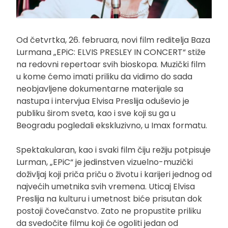
Od četvrtka, 26. februara, novi film reditelja Baza
Lurmana „EPiC: ELVIS PRESLEY IN CONCERT“ stiže
na redovni repertoar svih bioskopa. Muzički film
u kome ćemo imati priliku da vidimo do sada
neobjavljene dokumentarne materijale sa
nastupa i intervjua Elvisa Preslija oduševio je
publiku širom sveta, kao i sve koji su ga u
Beogradu pogledali ekskluzivno, u Imax formatu.
Spektakularan, kao i svaki film čiju režiju potpisuje
Lurman, „EPiC“ je jedinstven vizuelno-muzički
doživljaj koji priča priču o životu i karijeri jednog od
najvećih umetnika svih vremena. Uticaj Elvisa
Preslija na kulturu i umetnost biće prisutan dok
postoji čovečanstvo. Zato ne propustite priliku
da svedočite filmu koji će ogoliti jedan od