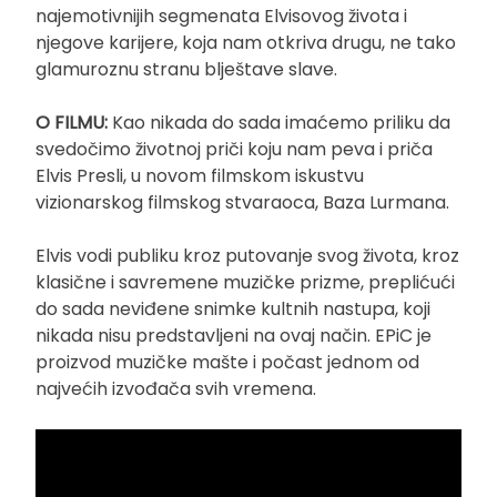
najemotivnijih segmenata Elvisovog života i
njegove karijere, koja nam otkriva drugu, ne tako
glamuroznu stranu blještave slave.
O FILMU:
Kao nikada do sada imaćemo priliku da
svedočimo životnoj priči koju nam peva i priča
Elvis Presli, u novom filmskom iskustvu
vizionarskog filmskog stvaraoca, Baza Lurmana.
Elvis vodi publiku kroz putovanje svog života, kroz
klasične i savremene muzičke prizme, preplićući
do sada neviđene snimke kultnih nastupa, koji
nikada nisu predstavljeni na ovaj način. EPiC je
proizvod muzičke mašte i počast jednom od
najvećih izvođača svih vremena.