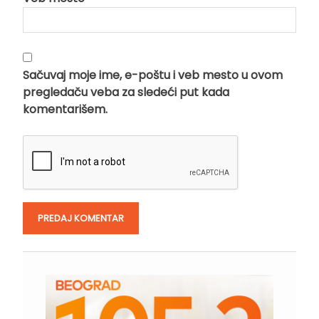
Sačuvaj moje ime, e-poštu i veb mesto u ovom
pregledaču veba za sledeći put kada
komentarišem.