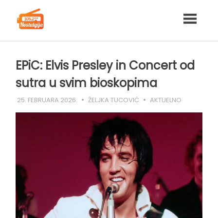
Skip
to
content
EPiC: Elvis Presley in Concert od
sutra u svim bioskopima
25. FEBRUARA 2026.
ŽELJKA TUCOVIĆ
AKTUELNO