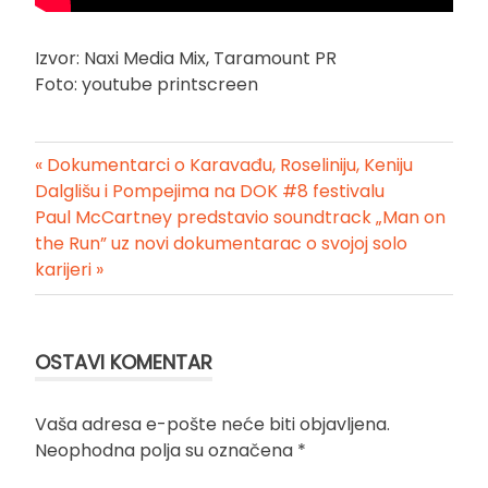
Izvor: Naxi Media Mix, Taramount PR
Foto: youtube printscreen
« Dokumentarci o Karavađu, Roseliniju, Keniju
Kretanje
Dalglišu i Pompejima na DOK #8 festivalu
Paul McCartney predstavio soundtrack „Man on
članka
the Run” uz novi dokumentarac o svojoj solo
karijeri »
OSTAVI KOMENTAR
Vaša adresa e-pošte neće biti objavljena.
Neophodna polja su označena
*