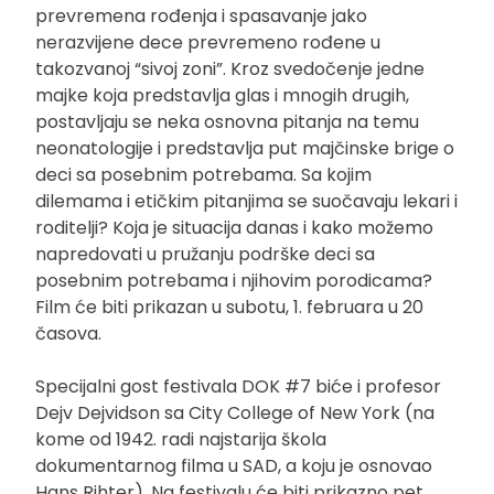
prevremena rođenja i spasavanje jako
nerazvijene dece prevremeno rođene u
takozvanoj “sivoj zoni”. Kroz svedočenje jedne
majke koja predstavlja glas i mnogih drugih,
postavljaju se neka osnovna pitanja na temu
neonatologije i predstavlja put majčinske brige o
deci sa posebnim potrebama. Sa kojim
dilemama i etičkim pitanjima se suočavaju lekari i
roditelji? Koja je situacija danas i kako možemo
napredovati u pružanju podrške deci sa
posebnim potrebama i njihovim porodicama?
Film će biti prikazan u subotu, 1. februara u 20
časova.
Specijalni gost festivala DOK #7 biće i profesor
Dejv Dejvidson sa City College of New York (na
kome od 1942. radi najstarija škola
dokumentarnog filma u SAD, a koju je osnovao
Hans Rihter). Na festivalu će biti prikazno pet