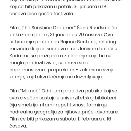
koji će biti prikazan u petak, 31. januara u 18
časova biće gošća festivala.
Film „The Sunshine Dreamer“ Šona Roudsa biće
prikazan u petak, 31. januara u 20 časova. Ovo
ostvarenje prati priču Rajana Bentona, mladog
muzičara koji se suočava s neizlečivom bolešću.
Kada mu se pruži prilika za lečenje koje bi mu
moglo produžiti život, suočava se s
nepremostivom preprekom – zakonima svoje
zemlje, koji takvo lečenje ne dozvoljavaju.
Film “Mi i noć” Odri Lam prati dva putnika koji se
svake večeri sastaju u univerzitetskoj biblioteci
čija simetrija, ritam i repetitivnost formiraju
nadrealnu geografiju za njihove priče i avanture.
Film će biti prikazan u subotu, 1. februara u 16
časova.