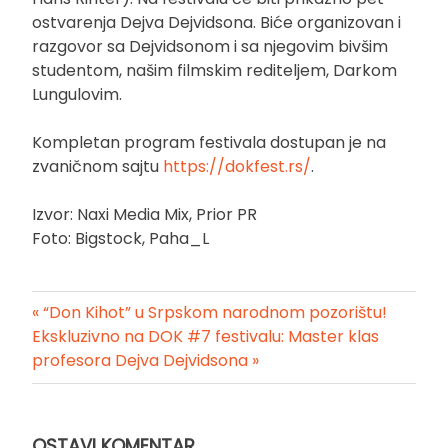
ostvarenja Dejva Dejvidsona. Biće organizovan i
razgovor sa Dejvidsonom i sa njegovim bivšim
studentom, našim filmskim rediteljem, Darkom
Lungulovim.
Kompletan program festivala dostupan je na
zvaničnom sajtu
https://dokfest.rs/
.
Izvor: Naxi Media Mix, Prior PR
Foto: Bigstock, Paha_L
« “Don Kihot” u Srpskom narodnom pozorištu!
Kretanje
Ekskluzivno na DOK #7 festivalu: Master klas
profesora Dejva Dejvidsona »
članka
OSTAVI KOMENTAR