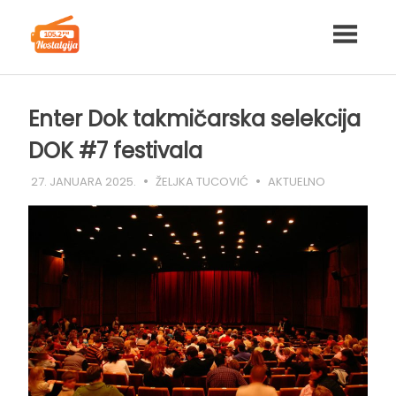
Skip
to
content
Enter Dok takmičarska selekcija
DOK #7 festivala
27. JANUARA 2025.
ŽELJKA TUCOVIĆ
AKTUELNO