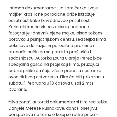
Intiman dokumentarac „Ja sam ćerka svoje
majke“ kroz lične porodične priče istražuje
odsutnost kako bi vrednovao prisutnost.
Koristeći kućne video zapise, pocepane
fotografije i dnevnik njene majke, pisan tokom
boravka u psihijatrijskom centru, rediteljka filma
pokušava da razjasni porodične praznine i
pronađe način da se pomiri s prošlošću i
sadašnjošću. Autorka Laura Garsija Perez biće
specijalna gošća na projekciji filma, pružajući
publici priliku da čuje više o procesu nastanka
ovog dirljivog ostvarenja. Film će biti prikazan u
subotu, 1. februara u 18 časova u sali 2 mts
Dvorane.
“Siva zona”, autorski dokumentarni film rediteljke
Danijele Merese Rusnokove, donosi osetljivu
perspektivu na temu o kojoj se retko priča –