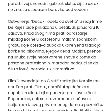
poredi svoj iznenadni gubitak sluha, čiji se uzrok
ne zna, sa osećajem boravka pod vodom.
Ostvarenje “Dečak i odelo od svetla” u režiji Inme
De Rejes biće prikazano u petak, 31. januara u 16
časova. Priča ovog filma prati odrastanje
mladog Borhe u Kasteljonu, malom španskom
gradu, koje otežava duboko ukorenjena tradicija
borbe sa bikovima. Njegov deda, Matijas, prenosi
na unuka svoje neostvarene snove o tome da
postane profesionalni matador, nadajući se da
će to izvući porodicu iz siromaštva.
Film “Jevanđelje po Čireti” rediteljke Karolin fon
der Tan prati Čiretu, domišljatog dečaka s
napuljskih ulica, koji organizuje proslavu u čast
Bogorodice, dok se istovremeno suočava s
iseljenjem iz svog privremenog doma u pozorištu,
koje će biti pretvoreno u pansion. Rediteljka filma