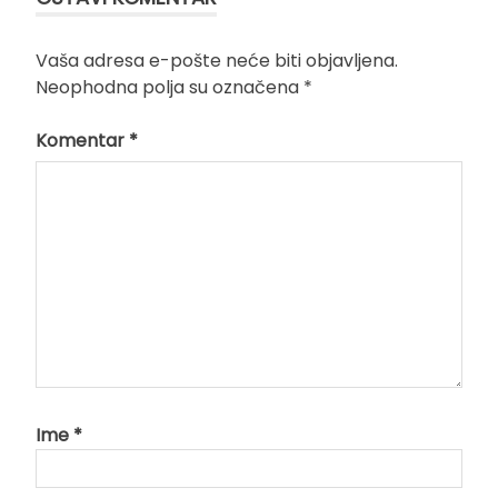
Vaša adresa e-pošte neće biti objavljena.
Neophodna polja su označena
*
Komentar
*
Ime
*