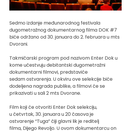
Sedmo izdanje međunarodnog festivala
dugometražnog dokumentarnog filma DOK #7
biće održano od 30. januara do 2. februara u mts
Dvorani.
Takmičarski program pod nazivom Enter Dok u
kome učestvuju debitantski dugometražni
dokumentarni filmovi, predstaviće
sedam ostvarenja. U okviru ove selekcije biće
dodeljena nagrada publike, a filmovi će se
prikazivati u sali 2 mts Dvorane.
Film koji će otvoriti Enter Dok selekciju,
u četvrtak, 30. januara u 20 časova je
ostvarenje “Tuga” čiji glavni lik je reditelj
filma, Dijego Revoljo. U ovom dokumentarcu on