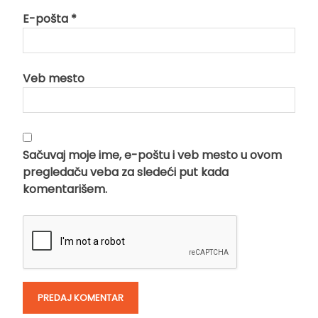
E-pošta
*
Veb mesto
Sačuvaj moje ime, e-poštu i veb mesto u ovom
pregledaču veba za sledeći put kada
komentarišem.