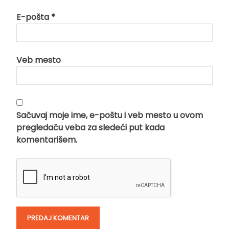
E-pošta
*
Veb mesto
Sačuvaj moje ime, e-poštu i veb mesto u ovom
pregledaču veba za sledeći put kada
komentarišem.