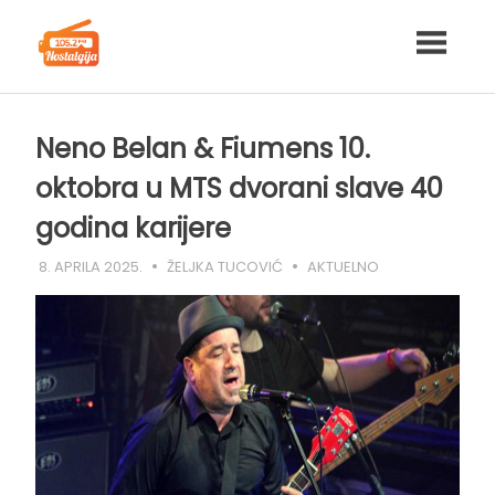
Skip
to
content
Neno Belan & Fiumens 10.
oktobra u MTS dvorani slave 40
godina karijere
8. APRILA 2025.
ŽELJKA TUCOVIĆ
AKTUELNO