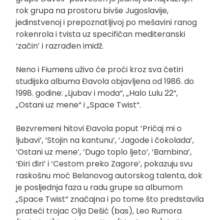
rok grupa na prostoru bivše Jugoslavije,
jedinstvenoj i prepoznatljivoj po mešavini ranog
rokenrola i tvista uz specifičan mediteranski
‘začin’ i razrađen imidž.
Neno i Fiumens uživo će proći kroz sva četiri
studijska albuma Đavola objavljena od 1986. do
1998. godine: „Ljubav i moda“, „Halo Lulu 22“,
„Ostani uz mene“ i „Space Twist“.
Bezvremeni hitovi Đavola poput ‘Pričaj mi o
ljubavi’, ‘Stojin na kantunu’, ‘Jagode i čokolada’,
‘Ostani uz mene’, ‘Dugo toplo ljeto’, ‘Bambina’,
‘Điri điri’ i ‘Cestom preko Zagore’, pokazuju svu
raskošnu moć Belanovog autorskog talenta, dok
je posljednja faza u radu grupe sa albumom
„Space Twist“ značajna i po tome što predstavila
prateći trojac Olja Dešić (bas), Leo Rumora