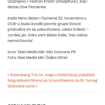
(bubnjevi) i Vedran Križan (klavijature), koji i
danas čine Fiumense.
Kada Neno Belan i Fiumensi 22. novembra u
DOB-u budu izvodili pesme grupe Đavoli
pridružiće im se saksofonista Jakša Kriletić –
Jordes, jer, kako sam Belan kaže, ‘bez saksa
nema Đavola’.
Izvor: Naxi Media Mix-Mts Dvorana PR
Foto: Naxi Media Mix-Željka Dimić
« Rosenberg Trio 14. maja u Kolarčevoj zadužbini
Kretanje
Nagrađivani filmovi sa tri kontinenta na 19. Turneji
Slobodne zone »
članka