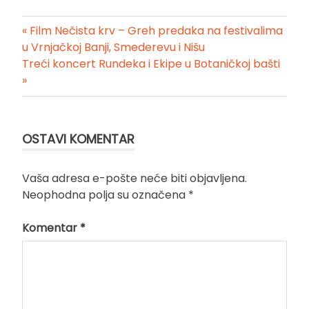
« Film Nečista krv – Greh predaka na festivalima
Kretanje
u Vrnjačkoj Banji, Smederevu i Nišu
Treći koncert Rundeka i Ekipe u Botaničkoj bašti
članka
»
OSTAVI KOMENTAR
Vaša adresa e-pošte neće biti objavljena.
Neophodna polja su označena
*
Komentar
*