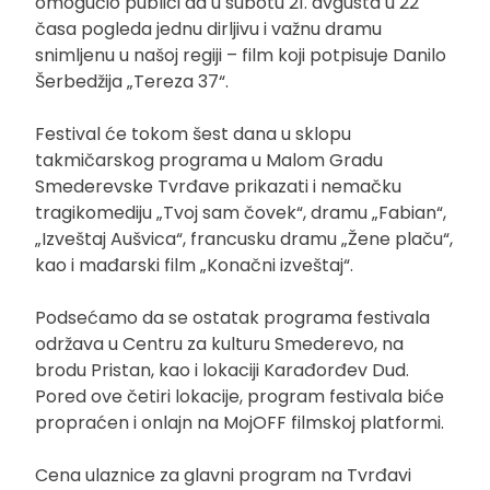
omogućio publici da u subotu 21. avgusta u 22
časa pogleda jednu dirljivu i važnu dramu
snimljenu u našoj regiji – film koji potpisuje Danilo
Šerbedžija „Tereza 37“.
Festival će tokom šest dana u sklopu
takmičarskog programa u Malom Gradu
Smederevske Tvrđave prikazati i nemačku
tragikomediju „Tvoj sam čovek“, dramu „Fabian“,
„Izveštaj Aušvica“, francusku dramu „Žene plaču“,
kao i mađarski film „Konačni izveštaj“.
Podsećamo da se ostatak programa festivala
održava u Centru za kulturu Smederevo, na
brodu Pristan, kao i lokaciji Karađorđev Dud.
Pored ove četiri lokacije, program festivala biće
propraćen i onlajn na MojOFF filmskoj platformi.
Cena ulaznice za glavni program na Tvrđavi