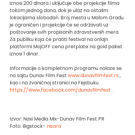
iznosi 200 dinara i uključuje obe projekcije filma
tokom jednog dana, dok je ulaz na ostalim
lokacijama slobodan. Broj mesta u Malom Gradu
je ograničen i projekcije će se održavati uz
poštovanje svih propisanih zdravstvenih mera.
Za publiku koja će pratiti festival na onlajn
platformi MojOFF cena pretplate na gold paket
iznosi 1 dinar.
Informacije o kompletnom programu nalaze se
na sajtu Dunav Film Fest
www.dunavfilmfest.rs
,
kao i na zvaničnoj stranici na Fejsbuku
https://www.facebook.com/dunavfilmfest .
Izvor: Naxi Media Mix-Dunav Film Fest PR
Foto: Bigstock-
nisara