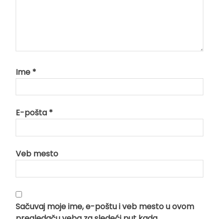
Ime
*
E-pošta
*
Veb mesto
Sačuvaj moje ime, e-poštu i veb mesto u ovom
pregledaču veba za sledeći put kada