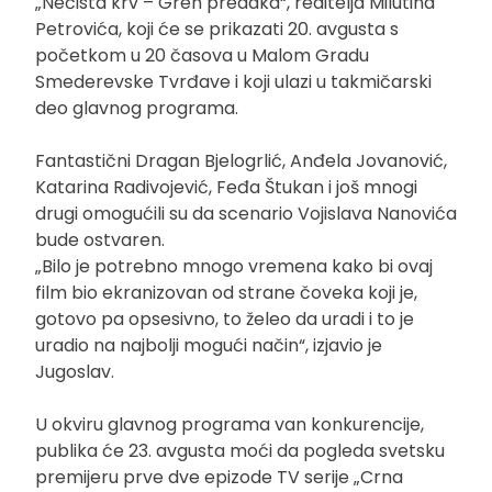
„Nečista krv – Greh predaka“, reditelja Milutina
Petrovića, koji će se prikazati 20. avgusta s
početkom u 20 časova u Malom Gradu
Smederevske Tvrđave i koji ulazi u takmičarski
deo glavnog programa.
Fantastični Dragan Bjelogrlić, Anđela Jovanović,
Katarina Radivojević, Feđa Štukan i još mnogi
drugi omogućili su da scenario Vojislava Nanovića
bude ostvaren.
„Bilo je potrebno mnogo vremena kako bi ovaj
film bio ekranizovan od strane čoveka koji je,
gotovo pa opsesivno, to želeo da uradi i to je
uradio na najbolji mogući način“, izjavio je
Jugoslav.
U okviru glavnog programa van konkurencije,
publika će 23. avgusta moći da pogleda svetsku
premijeru prve dve epizode TV serije „Crna