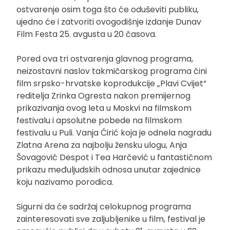
ostvarenje osim toga što će oduševiti publiku,
ujedno će i zatvoriti ovogodišnje izdanje Dunav
Film Festa 25. avgusta u 20 časova.
Pored ova tri ostvarenja glavnog programa,
neizostavni naslov takmičarskog programa čini
film srpsko-hrvatske koprodukcije „Plavi Cvijet“
reditelja Zrinka Ogresta nakon premijernog
prikazivanja ovog leta u Moskvi na filmskom
festivalu i apsolutne pobede na filmskom
festivalu u Puli. Vanja Ćirić koja je odnela nagradu
Zlatna Arena za najbolju žensku ulogu, Anja
Šovagović Despot i Tea Harčević u fantastičnom
prikazu međuljudskih odnosa unutar zajednice
koju nazivamo porodica.
Sigurni da će sadržaj celokupnog programa
zainteresovati sve zaljubljenike u film, festival je