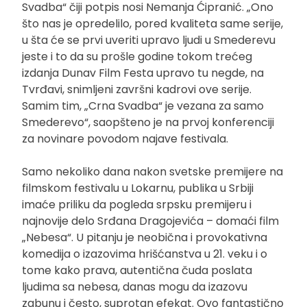
Svadba“ čiji potpis nosi Nemanja Ćipranić. „Ono
što nas je opredelilo, pored kvaliteta same serije,
u šta će se prvi uveriti upravo ljudi u Smederevu
jeste i to da su prošle godine tokom trećeg
izdanja Dunav Film Festa upravo tu negde, na
Tvrđavi, snimljeni završni kadrovi ove serije.
Samim tim, „Crna Svadba“ je vezana za samo
Smederevo“, saopšteno je na prvoj konferenciji
za novinare povodom najave festivala.
Samo nekoliko dana nakon svetske premijere na
filmskom festivalu u Lokarnu, publika u Srbiji
imaće priliku da pogleda srpsku premijeru i
najnovije delo Srđana Dragojevića – domaći film
„Nebesa“. U pitanju je neobična i provokativna
komedija o izazovima hrišćanstva u 21. veku i o
tome kako prava, autentična čuda poslata
ljudima sa nebesa, danas mogu da izazovu
zabunu i često, suprotan efekat. Ovo fantastično