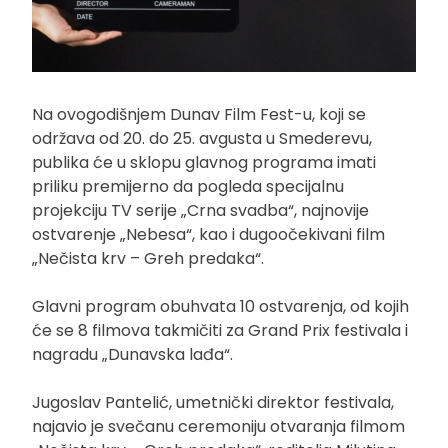
Na ovogodišnjem Dunav Film Fest-u, koji se
održava od 20. do 25. avgusta u Smederevu,
publika će u sklopu glavnog programa imati
priliku premijerno da pogleda specijalnu
projekciju TV serije „Crna svadba“, najnovije
ostvarenje „Nebesa“, kao i dugoočekivani film
„Nečista krv – Greh predaka“.
Glavni program obuhvata 10 ostvarenja, od kojih
će se 8 filmova takmičiti za Grand Prix festivala i
nagradu „Dunavska lađa“.
Jugoslav Pantelić, umetnički direktor festivala,
najavio je svečanu ceremoniju otvaranja filmom