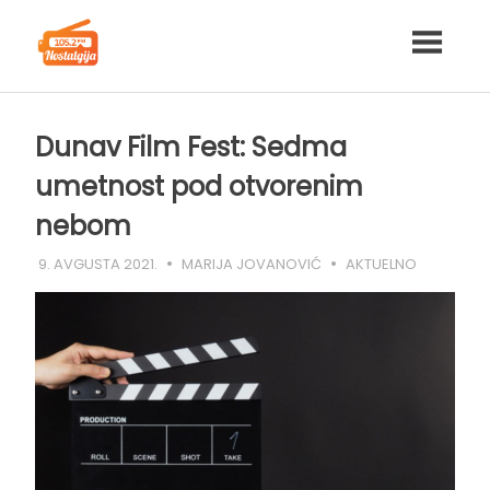
Skip
to
content
Dunav Film Fest: Sedma
umetnost pod otvorenim
nebom
9. AVGUSTA 2021.
MARIJA JOVANOVIĆ
AKTUELNO