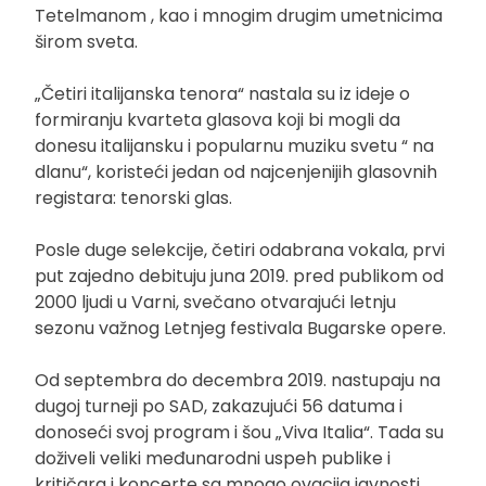
Tetelmanom , kao i mnogim drugim umetnicima
širom sveta.
„Četiri italijanska tenora“ nastala su iz ideje o
formiranju kvarteta glasova koji bi mogli da
donesu italijansku i popularnu muziku svetu “ na
dlanu“, koristeći jedan od najcenjenijih glasovnih
registara: tenorski glas.
Posle duge selekcije, četiri odabrana vokala, prvi
put zajedno debituju juna 2019. pred publikom od
2000 ljudi u Varni, svečano otvarajući letnju
sezonu važnog Letnjeg festivala Bugarske opere.
Od septembra do decembra 2019. nastupaju na
dugoj turneji po SAD, zakazujući 56 datuma i
donoseći svoj program i šou „Viva Italia“. Tada su
doživeli veliki međunarodni uspeh publike i
kritičara i koncerte sa mnogo ovacija javnosti.