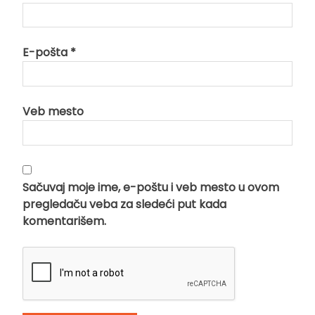
E-pošta
*
Veb mesto
Sačuvaj moje ime, e-poštu i veb mesto u ovom
pregledaču veba za sledeći put kada
komentarišem.