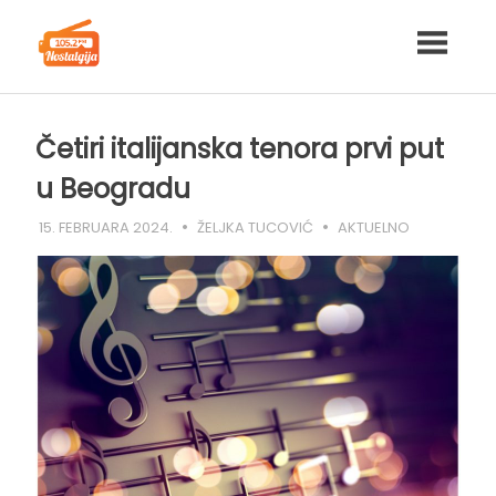
Skip
to
content
Četiri italijanska tenora prvi put
u Beogradu
15. FEBRUARA 2024.
ŽELJKA TUCOVIĆ
AKTUELNO