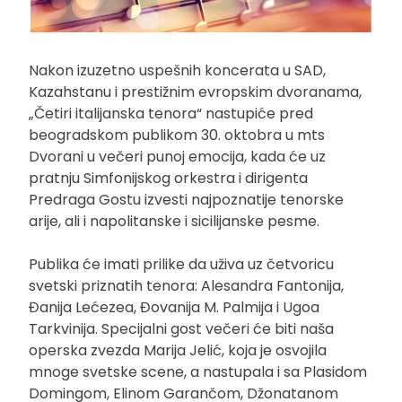
Nakon izuzetno uspešnih koncerata u SAD,
Kazahstanu i prestižnim evropskim dvoranama,
„Četiri italijanska tenora“ nastupiće pred
beogradskom publikom 30. oktobra u mts
Dvorani u večeri punoj emocija, kada će uz
pratnju Simfonijskog orkestra i dirigenta
Predraga Gostu izvesti najpoznatije tenorske
arije, ali i napolitanske i sicilijanske pesme.
Publika će imati prilike da uživa uz četvoricu
svetski priznatih tenora: Alesandra Fantonija,
Đanija Lećezea, Đovanija M. Palmija i Ugoa
Tarkvinija. Specijalni gost večeri će biti naša
operska zvezda Marija Jelić, koja je osvojila
mnoge svetske scene, a nastupala i sa Plasidom
Domingom, Elinom Garančom, Džonatanom