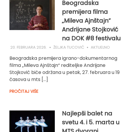
Beogradska
premijera filma
„Mileva Ajnštajn“
Andrijane Stojković
na DOK #8 festivalu
20. FEBRUARA 2026.
ŽELJKA TUCOVIĆ
AKTUELNO
Beogradska premijera igrano-dokumentarnog
filma „Mileva Ajnštajn“ rediteljke Andrijane
Stojković biće održana u petak, 27. februara u 19
časova u mts […]
PROČITAJ VIŠE
Najlepši balet na
svetu 4. i 5. marta u
MTS dvorani