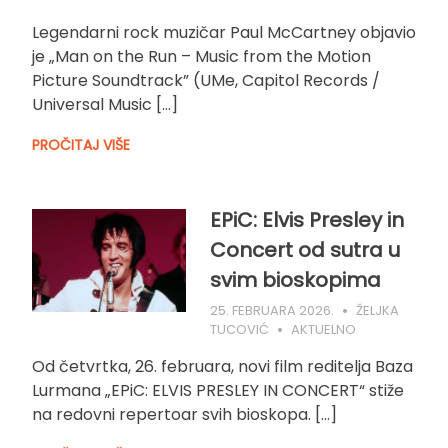
Legendarni rock muzičar Paul McCartney objavio
je „Man on the Run – Music from the Motion
Picture Soundtrack” (UMe, Capitol Records /
Universal Music […]
PROČITAJ VIŠE
EPiC: Elvis Presley in
Concert od sutra u
svim bioskopima
25. FEBRUARA 2026.
ŽELJKA
TUCOVIĆ
AKTUELNO
Od četvrtka, 26. februara, novi film reditelja Baza
Lurmana „EPiC: ELVIS PRESLEY IN CONCERT“ stiže
na redovni repertoar svih bioskopa. […]