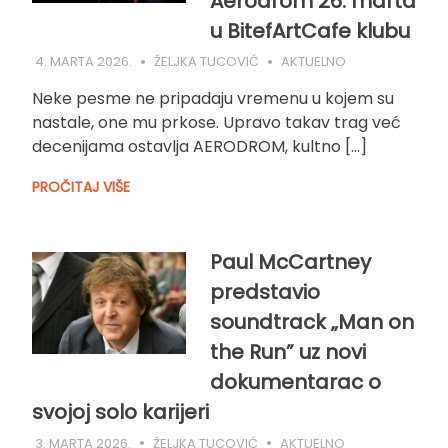
Aerodrom 26. marta
u BitefArtCafe klubu
4. MARTA 2026.
ŽELJKA TUCOVIĆ
AKTUELNO
Neke pesme ne pripadaju vremenu u kojem su
nastale, one mu prkose. Upravo takav trag već
decenijama ostavlja AERODROM, kultno […]
PROČITAJ VIŠE
Paul McCartney
predstavio
soundtrack „Man on
the Run” uz novi
dokumentarac o
svojoj solo karijeri
3. MARTA 2026.
ŽELJKA TUCOVIĆ
AKTUELNO