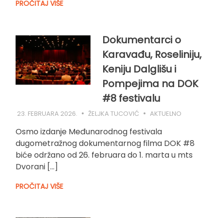
PROČITAJ VIŠE
Dokumentarci o
Karavađu, Roseliniju,
Keniju Dalglišu i
Pompejima na DOK
#8 festivalu
23. FEBRUARA 2026.
ŽELJKA TUCOVIĆ
AKTUELNO
Osmo izdanje Međunarodnog festivala
dugometražnog dokumentarnog filma DOK #8
biće održano od 26. februara do 1. marta u mts
Dvorani […]
PROČITAJ VIŠE