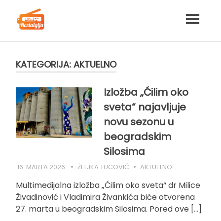
Skip
to
content
KATEGORIJA:
AKTUELNO
Izložba „Ćilim oko
sveta“ najavljuje
novu sezonu u
beogradskim
Silosima
16. MARTA 2026.
ŽELJKA TUCOVIĆ
AKTUELNO
Multimedijalna izložba „Ćilim oko sveta“ dr Milice
Živadinović i Vladimira Živankića biće otvorena
27. marta u beogradskim Silosima. Pored ove […]