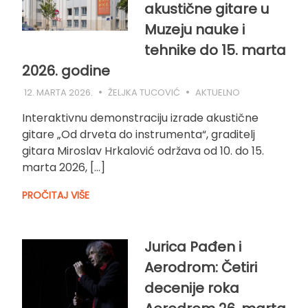
akustične gitare u
Muzeju nauke i
tehnike do 15. marta
2026. godine
12. MARTA 2026.
ŽELJKA TUCOVIĆ
AKTUELNO
Interaktivnu demonstraciju izrade akustične
gitare „Od drveta do instrumenta“, graditelj
gitara Miroslav Hrkalović održava od 10. do 15.
marta 2026, […]
PROČITAJ VIŠE
Jurica Pađen i
Aerodrom: Četiri
decenije roka