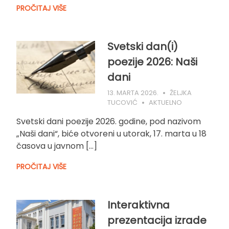
PROČITAJ VIŠE
Svetski dan(i)
poezije 2026: Naši
dani
13. MARTA 2026.
ŽELJKA
TUCOVIĆ
AKTUELNO
Svetski dani poezije 2026. godine, pod nazivom
„Naši dani“, biće otvoreni u utorak, 17. marta u 18
časova u javnom […]
PROČITAJ VIŠE
Interaktivna
prezentacija izrade