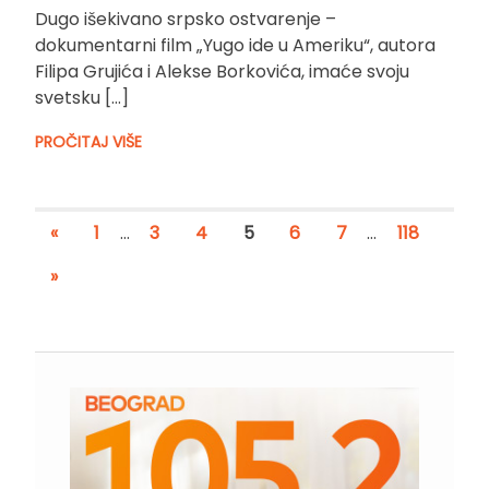
Dugo išekivano srpsko ostvarenje –
dokumentarni film „Yugo ide u Ameriku“, autora
Filipa Grujića i Alekse Borkovića, imaće svoju
svetsku […]
PROČITAJ VIŠE
«
1
…
3
4
5
6
7
…
118
»