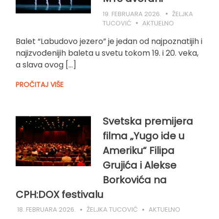
19. FEBRUARA 2026.
ŽELJKA
TUCOVIĆ
AKTUELNO
Balet “Labudovo jezero” je jedan od najpoznatijih i
najizvođenijih baleta u svetu tokom 19. i 20. veka,
a slava ovog […]
PROČITAJ VIŠE
Svetska premijera
filma „Yugo ide u
Ameriku“ Filipa
Grujića i Alekse
Borkovića na
CPH:DOX festivalu
18. FEBRUARA 2026.
ŽELJKA TUCOVIĆ
AKTUELNO