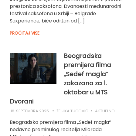
prestonica saksofona. Dvanaesti međunarodni
festival saksofona u Srbiji – Belgrade
Saxperience, biće održan od […]
PROČITAJ VIŠE
Beogradska
premijera filma
„Sedef magla“
zakazana za 1.
oktobar u MTS
Dvorani
16. SEPTEMBRA 2025.
ŽELJKA TUCOVIĆ
AKTUELNO
Beogradska premijera filma „Sedef magla“
nedavno preminulog reditelja Milorada