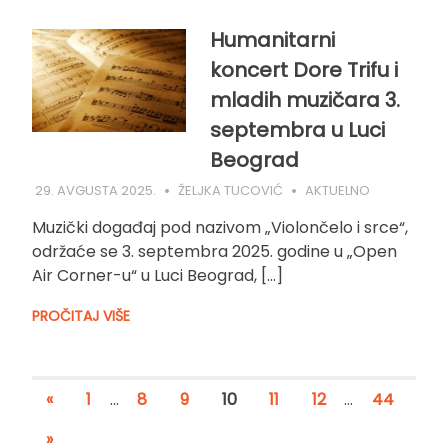
Humanitarni
koncert Dore Trifu i
mladih muzičara 3.
septembra u Luci
Beograd
29. AVGUSTA 2025.
ŽELJKA TUCOVIĆ
AKTUELNO
Muzički događaj pod nazivom „Violončelo i srce“,
održaće se 3. septembra 2025. godine u „Open
Air Corner-u“ u Luci Beograd, […]
PROČITAJ VIŠE
«
1
…
8
9
10
11
12
…
44
»