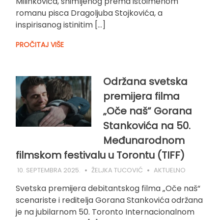
Milinkovića, snimljenog prema istoimenom
romanu pisca Dragoljuba Stojkovića, a
inspirisanog istinitim […]
PROČITAJ VIŠE
Održana svetska
premijera filma
„Oče naš“ Gorana
Stankovića na 50.
Međunarodnom
filmskom festivalu u Torontu (TIFF)
10. SEPTEMBRA 2025.
ŽELJKA TUCOVIĆ
AKTUELNO
Svetska premijera debitantskog filma „Oče naš“
scenariste i reditelja Gorana Stankovića održana
je na jubilarnom 50. Toronto Internacionalnom