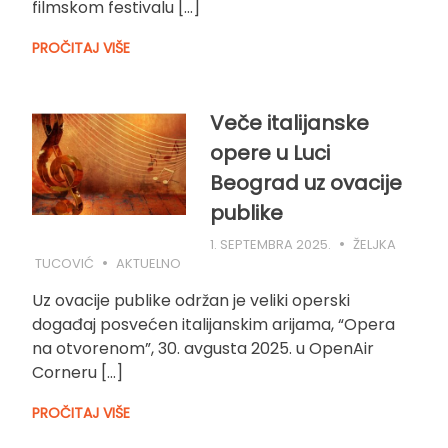
filmskom festivalu […]
PROČITAJ VIŠE
Veče italijanske
opere u Luci
Beograd uz ovacije
publike
1. SEPTEMBRA 2025.
ŽELJKA
TUCOVIĆ
AKTUELNO
Uz ovacije publike održan je veliki operski
događaj posvećen italijanskim arijama, “Opera
na otvorenom”, 30. avgusta 2025. u OpenAir
Corneru […]
PROČITAJ VIŠE