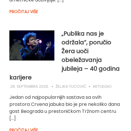
PROČITAJ VIŠE
„Publika nas je
održala“, poručio
Žera uoči
obeležavanja
jubileja – 40 godina
karijere
26. SEPTEMBRA 2025.
ŽELJKA TUCOVIĆ
AKTUELNO
Jedan od najpopularnijih sastava sa ovih
prostora Crvena jabuka bio je pre nekoliko dana
gost Beograda u prestoničkom Tržnom centru
[…]
PROČITAJ VIŠE