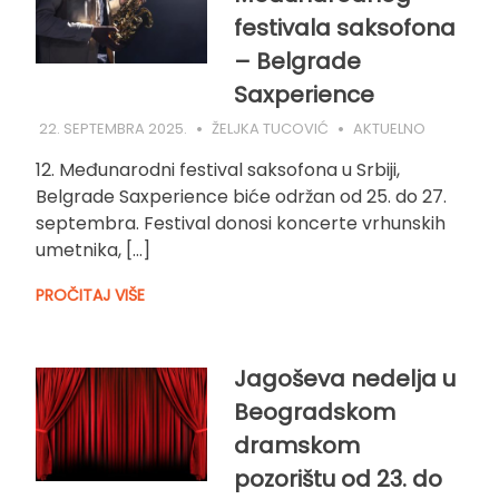
festivala saksofona
– Belgrade
Saxperience
22. SEPTEMBRA 2025.
ŽELJKA TUCOVIĆ
AKTUELNO
12. Međunarodni festival saksofona u Srbiji,
Belgrade Saxperience biće održan od 25. do 27.
septembra. Festival donosi koncerte vrhunskih
umetnika, […]
PROČITAJ VIŠE
Jagoševa nedelja u
Beogradskom
dramskom
pozorištu od 23. do