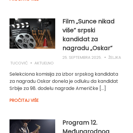
Film „Sunce nikad
više“ srpski
kandidat za
nagradu „Oskar“
25. SEPTEMBRA 2025.
ŽELJKA
TUCOVIĆ
AKTUELNO
Selekciona komisija za izbor srpskog kandidata
za nagradu Oskar donela je odluku da kandidat
Srbije za 98. dodelu nagrade Američke […]
PROČITAJ VIŠE
Program 12.
Međunarodnog