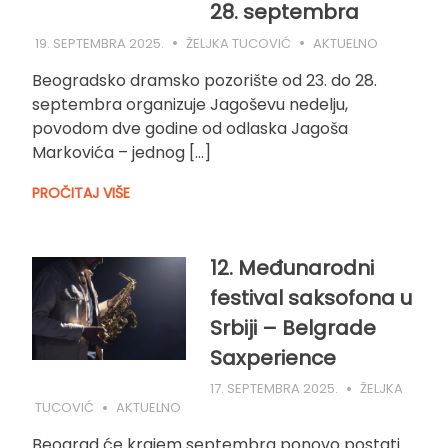
28. septembra
19. SEPTEMBRA 2025.
ŽELJKA TUCOVIĆ
AKTUELNO
Beogradsko dramsko pozorište od 23. do 28.
septembra organizuje Jagoševu nedelju,
povodom dve godine od odlaska Jagoša
Markovića – jednog […]
PROČITAJ VIŠE
12. Međunarodni
festival saksofona u
Srbiji – Belgrade
Saxperience
17. SEPTEMBRA 2025.
ŽELJKA
TUCOVIĆ
AKTUELNO
Beograd će krajem septembra ponovo postati