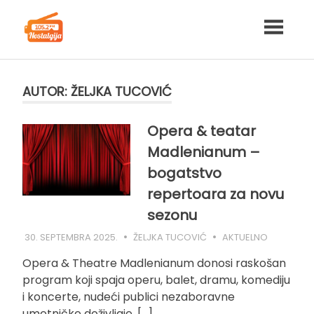
Skip
to
content
AUTOR:
ŽELJKA TUCOVIĆ
Opera & teatar
Madlenianum –
bogatstvo
repertoara za novu
sezonu
30. SEPTEMBRA 2025.
ŽELJKA TUCOVIĆ
AKTUELNO
Opera & Theatre Madlenianum donosi raskošan
program koji spaja operu, balet, dramu, komediju
i koncerte, nudeći publici nezaboravne
umetničke doživljaje. […]